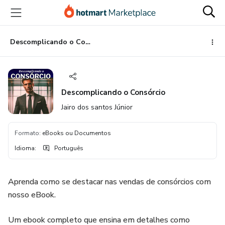
Ir
Ir
Ir
para
para
para
o
o
o
conteúdo
pagamento
rodapé
Descomplicando o Consórcio
principal
Descomplicando o Consórcio
Jairo dos santos Júnior
Formato
:
eBooks ou Documentos
Idioma
:
Português
Aprenda como se destacar nas vendas de consórcios com
nosso eBook.
Um ebook completo que ensina em detalhes como