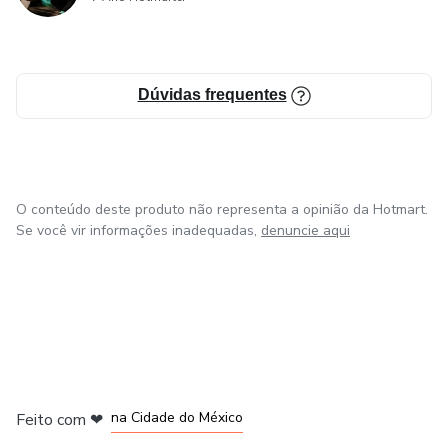
Dúvidas frequentes
O conteúdo deste produto não representa a opinião da Hotmart.
Se você vir informações inadequadas,
denuncie aqui
em Bogotá
em Amsterdam
em Madrid
na Cidade do México
Feito com
❤
em Belo Horizonte