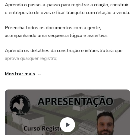
Aprenda o passo-a-passo para registrar a criação, construir
o entreposto de ovos e ficar tranquilo com relação a venda.
Preencha todos os documentos com a gente,
acompanhando uma sequencia lógica e assertiva.
Aprenda os detalhes da construção e infraestrutura que
aprova qualquer registro;
Tenha acesso aos melhores materiais, como: plantas de
Mostrar mais
galpão e entreposto, memoriais descritivos prontos, fichas
de anotações obrigatórias;
Saiba construir e utilizar a composteira de maneira correta;
Conheça os diferentes registros do entreposto e defina
seu melhor caminho;