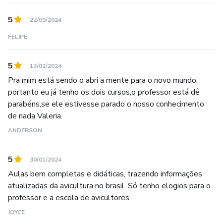
avicultura em sistemas caipiras de produção no Brasil.
5
22/09/2024
Graduado em Zootecnia pela Universidade Estadual de
FELIPE
Londrina – UEL, com mestrado e doutorado em
Desenvolvimento e Meio Ambiente pela Universidade de
5
13/02/2024
Araraquara – UNIARA, pautou seus estudos no
Pra mim está sendo o abri a mente para o novo mundo,
desenvolvimento de sistemas sustentáveis de produção
portanto eu já tenho os dois cursos,o professor está dê
de ovos e na busca constante pela máxima eficiência e
parabéns,se ele estivesse parado o nosso conhecimento
rentabilidade da atividade.
de nada Valeria.
ANDERSON
5
30/01/2024
Aulas bem completas e didáticas, trazendo informações
atualizadas da avicultura no brasil. Só tenho elogios para o
professor e a escola de avicultores.
JOYCE