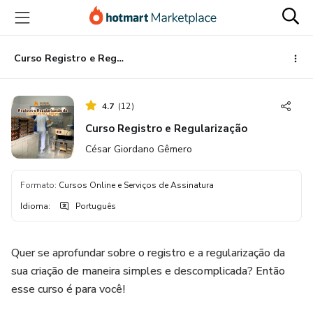
Ir
Ir
Ir
para
para
para
o
o
o
conteúdo
pagamento
rodapé
Curso Registro e Regularização
principal
4.7
(
12
)
Curso Registro e Regularização
César Giordano Gêmero
Formato
:
Cursos Online e Serviços de Assinatura
Idioma
:
Português
Quer se aprofundar sobre o registro e a regularização da
sua criação de maneira simples e descomplicada? Então
esse curso é para você!