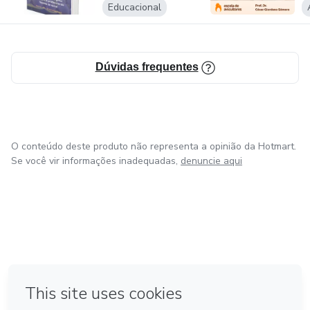
Educacional
Dúvidas frequentes
O conteúdo deste produto não representa a opinião da Hotmart.
Se você vir informações inadequadas,
denuncie aqui
em Amsterdam
em Madrid
em Bogotá
Feito com
❤
em Belo Horizonte
na Cidade do México