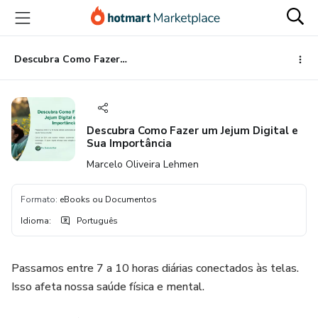
Ir
Ir
Ir
para
para
para
o
o
o
conteúdo
pagamento
rodapé
Descubra Como Fazer um Jejum Digital e Sua Importância
principal
Descubra Como Fazer um Jejum Digital e
Sua Importância
Marcelo Oliveira Lehmen
Formato
:
eBooks ou Documentos
Idioma
:
Português
Passamos entre 7 a 10 horas diárias conectados às telas.
Isso afeta nossa saúde física e mental.