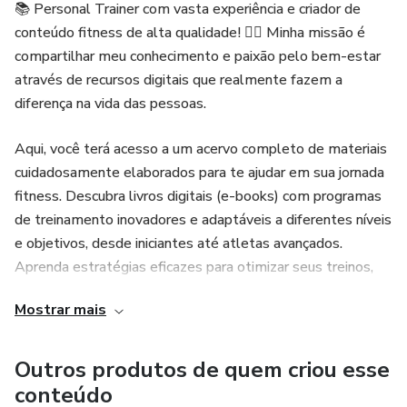
📚 Personal Trainer com vasta experiência e criador de
conteúdo fitness de alta qualidade! 🏋️‍♂️ Minha missão é
compartilhar meu conhecimento e paixão pelo bem-estar
através de recursos digitais que realmente fazem a
diferença na vida das pessoas.
Aqui, você terá acesso a um acervo completo de materiais
cuidadosamente elaborados para te ajudar em sua jornada
fitness. Descubra livros digitais (e-books) com programas
de treinamento inovadores e adaptáveis a diferentes níveis
e objetivos, desde iniciantes até atletas avançados.
Aprenda estratégias eficazes para otimizar seus treinos,
técnicas de execução impecáveis e dicas para evitar lesões.
Mostrar mais
Além disso, meus conteúdos abrangem temas essenciais
como nutrição esportiva, planejamento alimentar,
Outros produtos de quem criou esse
suplementação inteligente e a importância do descanso
conteúdo