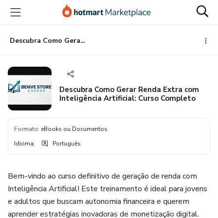
Ir
Ir
Ir
para
para
para
o
o
o
conteúdo
pagamento
rodapé
Descubra Como Gerar Renda Extra com Inteligência Artificial: Curso Completo
principal
Descubra Como Gerar Renda Extra com
Inteligência Artificial: Curso Completo
Formato
:
eBooks ou Documentos
Idioma
:
Português
Bem-vindo ao curso definitivo de geração de renda com
Inteligência Artificial! Este treinamento é ideal para jovens
e adultos que buscam autonomia financeira e querem
aprender estratégias inovadoras de monetização digital.