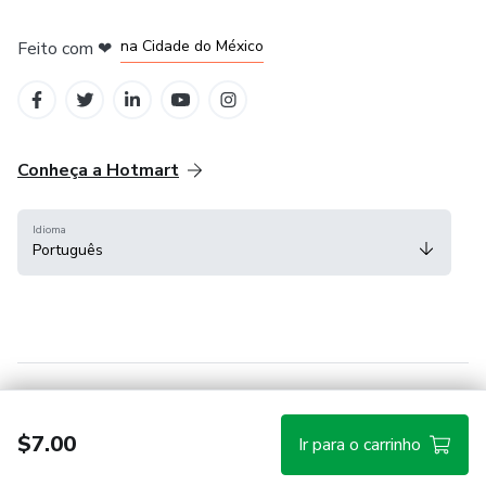
em Bogotá
em Amsterdam
em Madrid
na Cidade do México
Feito com
❤
em Belo Horizonte
Conheça a Hotmart
Idioma
Português
Central de ajuda
Termos
Privacidade
Cookies
$7.00
Ir para o carrinho
Hotmart — 2011-2026 © Todos os direitos reservados.