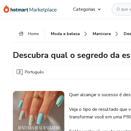
Ir
Ir
Ir
Categorias
para
para
para
o
o
o
conteúdo
pagamento
rodapé
Home
Moda e beleza
Manicure
principal
Descubra qual o segredo da e
Português
Quer alcançar o sucesso é des
Veja o tipo de resultado que
transformar você em uma P