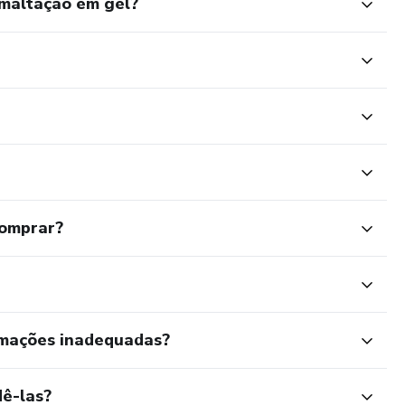
maltação em gel?
comprar?
rmações inadequadas?
ê-las?