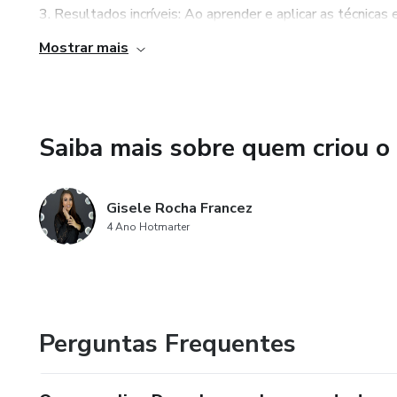
3. Resultados incríveis: Ao aprender e aplicar as técnicas
na esmaltação em gel. Isso significa unhas perfeitamente
Mostrar mais
certamente irá encantar seus clientes e garantir sua satis
4. Oportunidade de se tornar uma profissional de sucess
apresentadas no e-book, você terá a oportunidade de se t
Saiba mais sobre quem criou o
pode abrir portas para novas oportunidades de trabalho, a
patamar.
Gisele Rocha Francez
4 Ano Hotmarter
Perguntas Frequentes