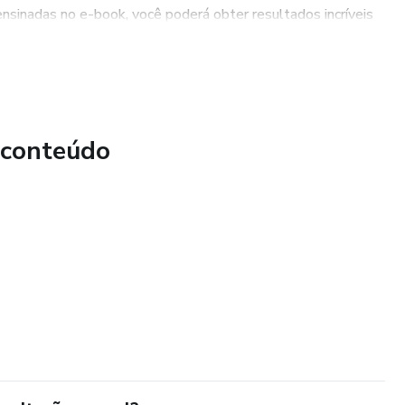
 ensinadas no e-book, você poderá obter resultados incríveis
 esmaltadas, com durabilidade e brilho prolongados, o que
fação.
o: Ao dominar as técnicas de esmaltação em gel
ornar uma profissional de sucesso na área de manicure. Isso
 conteúdo
umentar sua clientela e elevar sua carreira a um novo