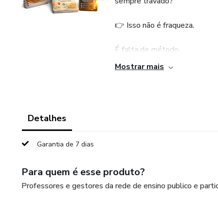
sempre travado?
👉 Isso não é fraqueza.
É falta de método.
Mostrar mais
PROTOCOLO ANSIEDADE 
Foi criado para quem não aguen
e aplicável.
Detalhes
Neste protocolo, você vai rec
Garantia de 7 dias
📚 5 eBooks objetivos e diret
Para quem é esse produto?
✔️ Entender como a ansiedade
Professores e gestores da rede de ensino publico e partic
✔️ Identificar e interromper s