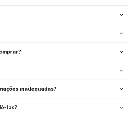
limitado
ntrole da sua mente e da sua vida.
s por um Preço Especial!
comprar?
as R$ 27,90!
ompra
rmações inadequadas?
ê-las?