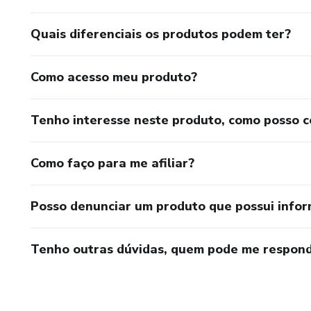
💰 Valor acessível por tempo 
Quais diferenciais os produtos podem ter?
👉 Comece hoje a retomar o co
Como acesso meu produto?
🔥 Adquira Agora os 5 e-Book
Tenho interesse neste produto, como posso 
🔥 💰 De R$ 197,00 por apen
Como faço para me afiliar?
📥 Acesso imediato após a c
Posso denunciar um produto que possui info
Tenho outras dúvidas, quem pode me respond