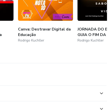
onde estiver, com acesso imediato.
Canva: Destravar Digital da
JORNADA DO EQU
ia
a
Educação
GUIA O FIM DA A
Rodrigo Kuchller
Rodrigo Kuchller
tinação
mpre fez, continuará sentindo o que sempre sentiu.
E ZERO
oks + Workshop