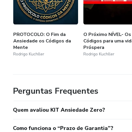
Você aplica no seu ritmo, de 
O que muda na prática:
PROTOCOLO: O Fim da
O Próximo NÍVEL- Os
✅ Menos ansiedade no dia a d
Ansiedade os Códigos da
Códigos para uma vid
Mente
Próspera
✅ Mais clareza mental
Rodrigo Kuchller
Rodrigo Kuchller
✅ Mais controle emocional
✅ Mais ação e menos procras
Perguntas Frequentes
Se continuar fazendo o que se
Quem avaliou KIT Ansiedade Zero?
📦 PROTOCOLO ANSIEDAD
📥 Acesso imediato aos eBo
Como funciona o “Prazo de Garantia”?