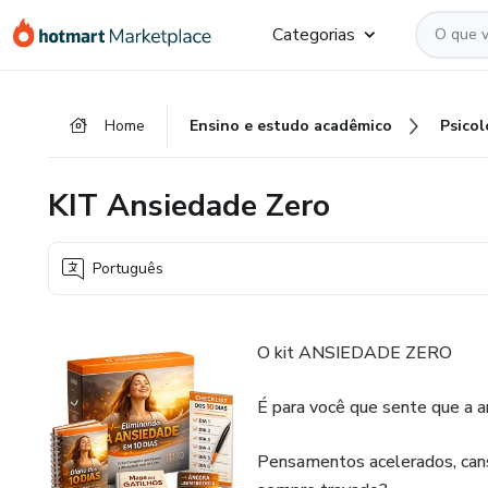
Ir
Ir
Ir
Categorias
para
para
para
o
o
o
conteúdo
pagamento
rodapé
Home
Ensino e estudo acadêmico
Psicol
principal
KIT Ansiedade Zero
Português
O kit ANSIEDADE ZERO
É para você que sente que a a
Pensamentos acelerados, cans