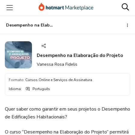
Ir
Ir
Ir
para
para
para
o
o
o
conteúdo
pagamento
rodapé
Desempenho na Elaboração do Projeto
principal
Desempenho na Elaboração do Projeto
Vanessa Rosa Fidelis
Formato
:
Cursos Online e Serviços de Assinatura
Idioma
:
Português
Quer saber como garantir em seus projetos o Desempenho
de Edificações Habitacionais?
O curso “Desempenho na Elaboração do Projeto” permitirá