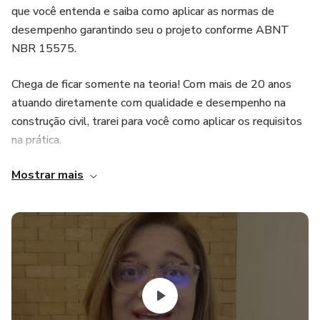
que você entenda e saiba como aplicar as normas de
desempenho garantindo seu o projeto conforme ABNT
NBR 15575.
Chega de ficar somente na teoria! Com mais de 20 anos
atuando diretamente com qualidade e desempenho na
construção civil, trarei para você como aplicar os requisitos
na prática.
Mostrar mais
O curso “Desempenho na Elaboração do Projeto” aborda
os requisitos relacionados aos Projetos de Arquitetura,
Estruturas e Fundações, Instalações Hidráulicas e
Sanitárias, Instalações Elétricas e Coberturas.
E tudo isso ao um preço acessível.