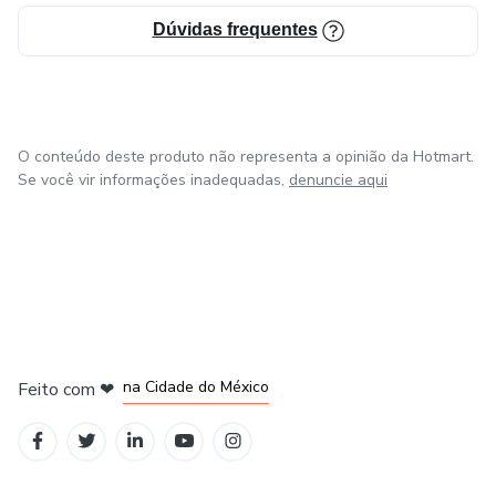
Dúvidas frequentes
O conteúdo deste produto não representa a opinião da Hotmart.
Se você vir informações inadequadas,
denuncie aqui
em Bogotá
em Amsterdam
em Madrid
na Cidade do México
Feito com
❤
em Belo Horizonte