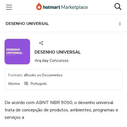
Ir
Ir
Ir
para
para
para
o
o
o
conteúdo
pagamento
rodapé
DESENHO UNIVERSAL
principal
DESENHO UNIVERSAL
Arq.day Concursos
Formato
:
eBooks ou Documentos
Idioma
:
Português
De acordo com ABNT NBR 9050, o desenho universal
trata de concepção de produtos, ambientes, programas e
serviços a