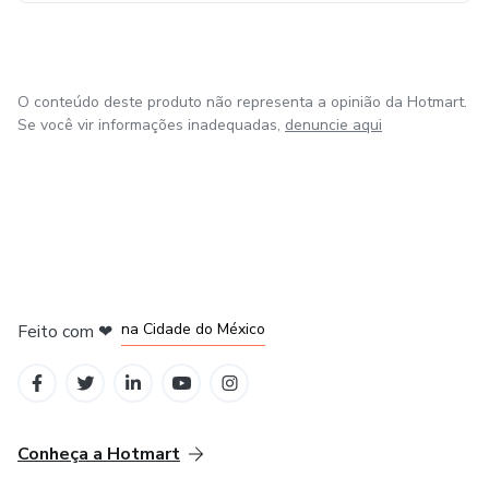
O conteúdo deste produto não representa a opinião da Hotmart.
Se você vir informações inadequadas,
denuncie aqui
em Bogotá
em Amsterdam
em Madrid
na Cidade do México
Feito com
❤
em Belo Horizonte
Conheça a Hotmart