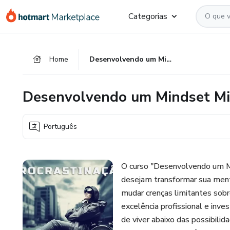
Ir
Ir
Ir
Categorias
para
para
para
o
o
o
conteúdo
pagamento
rodapé
Home
Desenvolvendo um Mindset Milionário em 21 Dias
principal
Desenvolvendo um Mindset Mil
Português
O curso "Desenvolvendo um Mi
desejam transformar sua menta
mudar crenças limitantes sobre 
excelência profissional e inve
de viver abaixo das possibilid