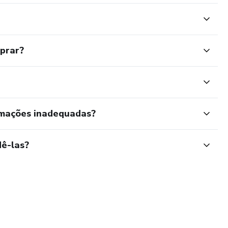
mprar?
rmações inadequadas?
ê-las?