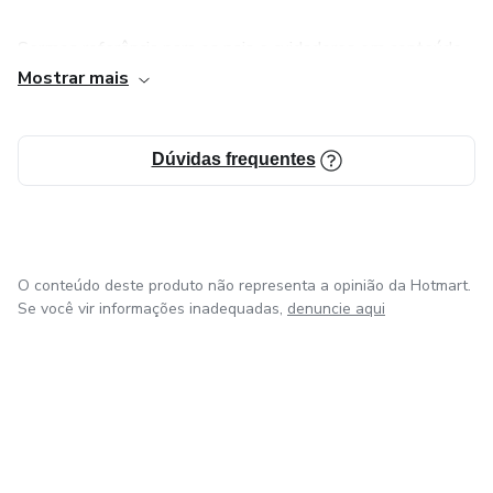
Sermos referência para os pais e cuidadores em conteúdo
e atividades que desenvolvam as crianças e as preparem
Mostrar mais
para serem pessoas melhores no futuro, pessoalmente e
profissionalmente
Dúvidas frequentes
NOSSOS VALORES
Ética, comprometimento, transparência, profissionalismo,
desenvolvimento de pessoas e respeito
O conteúdo deste produto não representa a opinião da Hotmart.
Se você vir informações inadequadas,
denuncie aqui
em Bogotá
em Amsterdam
em Madrid