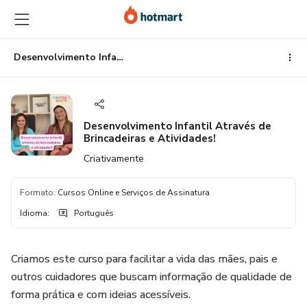
Ir
Ir
Ir
para
para
para
o
o
o
conteúdo
pagamento
rodapé
Desenvolvimento Infantil Através de Brincadeiras e Atividades!
principal
Desenvolvimento Infantil Através de
Brincadeiras e Atividades!
Criativamente
Formato
:
Cursos Online e Serviços de Assinatura
Idioma
:
Português
Criamos este curso para facilitar a vida das mães, pais e
outros cuidadores que buscam informação de qualidade de
forma prática e com ideias acessíveis.