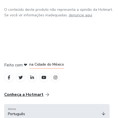
O conteúdo deste produto não representa a opinião da Hotmart.
Se você vir informações inadequadas,
denuncie aqui
em Bogotá
em Amsterdam
em Madrid
na Cidade do México
Feito com
❤
em Belo Horizonte
Conheça a Hotmart
Idioma
Português