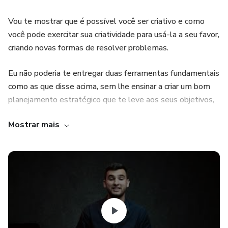
Vou te mostrar que é possível você ser criativo e como
você pode exercitar sua criatividade para usá-la a seu favor,
criando novas formas de resolver problemas.
Eu não poderia te entregar duas ferramentas fundamentais
como as que disse acima, sem lhe ensinar a criar um bom
planejamento estratégico que te leve aos seus objetivos,
e é isso que vou fazer, entregarei os princípios para criar
Mostrar mais
qualquer plano, para qualquer situação.
E para que você gere resultados no seu negócio, vou te
ensinar a vender! Dentro deste curso estão contidas as
principais ferramentas que irão te ajudar a vender mais.
Também você vai compreender o comportamento do
cliente para que consiga negociar de forma eficaz fazendo
bons negócios!