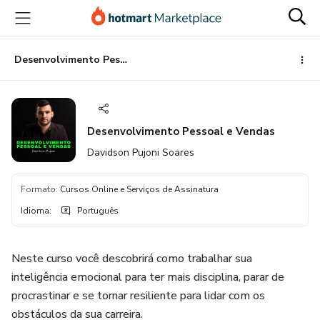
Ir
Ir
Ir
para
para
para
o
o
o
conteúdo
pagamento
rodapé
Desenvolvimento Pessoal e Vendas
principal
Desenvolvimento Pessoal e Vendas
Davidson Pujoni Soares
Formato
:
Cursos Online e Serviços de Assinatura
Idioma
:
Português
Neste curso você descobrirá como trabalhar sua
inteligência emocional para ter mais disciplina, parar de
procrastinar e se tornar resiliente para lidar com os
obstáculos da sua carreira.