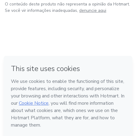
O conteúdo deste produto não representa a opinião da Hotmart.
Se você vir informações inadequadas,
denuncie aqui
em Amsterdam
em Madrid
em Bogotá
Feito com
❤
em Belo Horizonte
na Cidade do México
Conheça a Hotmart
Idioma
Português