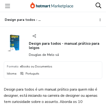
Ir
Ir
Ir
para
para
para
o
o
o
conteúdo
pagamento
rodapé
Design para todos - manual prático para leigos
principal
Design para todos - manual prático para
leigos
Douglas de Melo sá
Formato
:
eBooks ou Documentos
Idioma
:
Português
Design para todos é um manual prático para quem não é
designer, está iniciando na carreira de designer ou apenas
tem curiosidade sobre o assunto. Aborda os 10