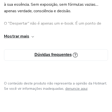
à sua essência. Sem exposição, sem fórmulas vazias…
apenas verdade, consciência e decisão.
O “Despertar” não é apenas um e-book. É um ponto de
virada. Um reencontro com a mulher que você sempre foi,
Mostrar mais
mas que talvez tenha esquecido.
Se algo dentro de você já não aceita mais o mesmo…
Dúvidas frequentes
então você está pronta.
O conteúdo deste produto não representa a opinião da Hotmart.
Se você vir informações inadequadas,
denuncie aqui