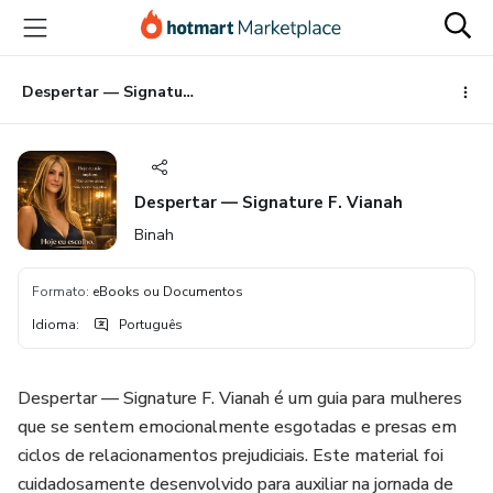
Ir
Ir
Ir
para
para
para
o
o
o
conteúdo
pagamento
rodapé
Despertar — Signature F. Vianah
principal
Despertar — Signature F. Vianah
Binah
Formato
:
eBooks ou Documentos
Idioma
:
Português
Despertar — Signature F. Vianah é um guia para mulheres
que se sentem emocionalmente esgotadas e presas em
ciclos de relacionamentos prejudiciais. Este material foi
cuidadosamente desenvolvido para auxiliar na jornada de