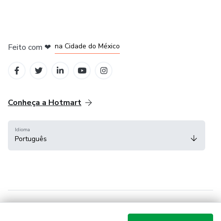
em Bogotá
em Amsterdam
em Madrid
na Cidade do México
Feito com
❤
em Belo Horizonte
Conheça a Hotmart
Idioma
Português
Central de ajuda
Termos
Privacidade
Cookies