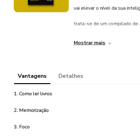
vai elevar o nível da sua inte
trata-se de um compilado de
auxiliam nos estudos , sempre
Mostrar mais
que cumprirá a mesma função
prática.
Vantagens
Detalhes
1. Como ler livros
2. Memorização
3. Foco