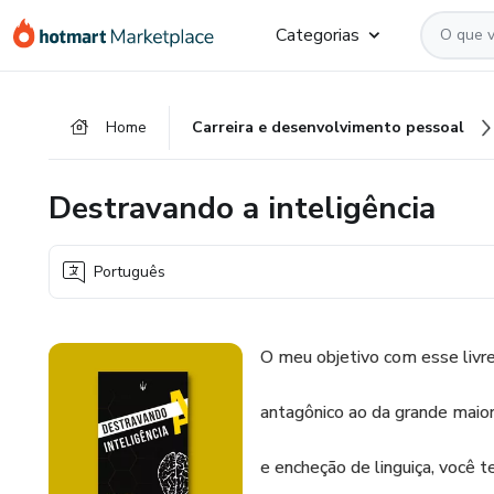
Ir
Ir
Ir
Categorias
para
para
para
o
o
o
conteúdo
pagamento
rodapé
Home
Carreira e desenvolvimento pessoal
principal
Destravando a inteligência
Português
O meu objetivo com esse livre
antagônico ao da grande maior
e encheção de linguiça, você