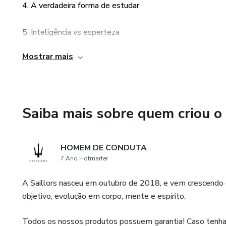
4. A verdadeira forma de estudar
5. Inteligência vs esperteza
Mostrar mais
6. Benefícios da leitura em voz alta
7. Os tipos de inteligência
Saiba mais sobre quem criou o
HOMEM DE CONDUTA
7 Ano Hotmarter
A Saillors nasceu em outubro de 2018, e vem crescendo 
objetivo, evolução em corpo, mente e espírito.
Todos os nossos produtos possuem garantia! Caso tenha