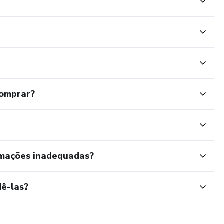
comprar?
rmações inadequadas?
ê-las?