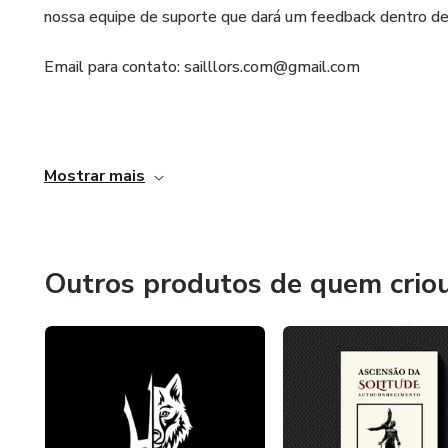
nossa equipe de suporte que dará um feedback dentro de 
Email para contato: sailllors.com@gmail.com
⠀⠀⠀⠀⠀⠀⠀⠀⠀⠀⠀⠀⠀⠀⠀⠀⠀⠀⠀⠀⠀⠀⠀⠀⠀⠀⠀⠀⠀⠀⠀⠀⠀
Mostrar mais
Outros produtos de quem crio