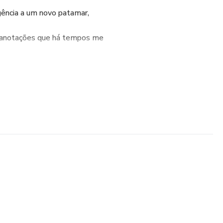
ligência a um novo patamar,
 anotações que há tempos me
 me serviu como um guia, creio
 se você também colocar em