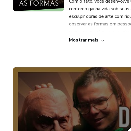
Com o tato, você desenvolve u
contorno ganha vida sob seus
esculpir obras de arte com ri
observar as formas em pessoas
suas criações digitais e impre
Mostrar mais
Embarque numa viagem de des
curso oferece um guia passo a
básicas até conceitos avançad
Não é necessário nenhum conh
pela criatividade e vontade de