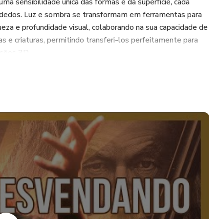
ma sensibilidade única das formas e da superfície, cada
 dedos. Luz e sombra se transformam em ferramentas para
queza e profundidade visual, colaborando na sua capacidade de
 e criaturas, permitindo transferi-los perfeitamente para
ssões 3D.
coberta artística com o Desvendando as Formas, este
 passo prático e detalhado para esculpir, desde técnicas
os.
ecimento prévio ou habilidades de desenho. Apenas paixão
 aprender.