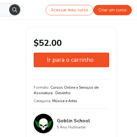
Acessar meu curso
Criar um curso
$52.00
Ir para o carrinho
Garantia de 7 dias
Estude do seu jeito e em qualquer
Formato
:
Cursos Online e Serviços de
dispositivo
Assinatura . Desenho
Categoria
:
Música e Artes
34 aula de conteúdo original
Goblin School
5 Ano Hotmarter