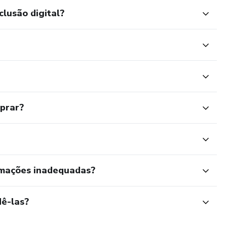
clusão digital?
mprar?
rmações inadequadas?
ê-las?