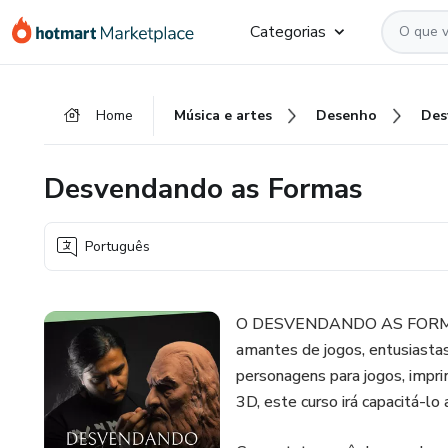
Ir
Ir
Ir
Categorias
para
para
para
o
o
o
conteúdo
pagamento
rodapé
Home
Música e artes
Desenho
principal
Desvendando as Formas
Português
O DESVENDANDO AS FORMAS, é
amantes de jogos, entusiastas
personagens para jogos, impri
3D, este curso irá capacitá-lo