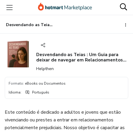
Ir
Ir
Ir
para
para
para
o
o
o
conteúdo
pagamento
rodapé
Desvendando as Teias : Um Guia para deixar de navegar em Relacionamentos Tóxicos
principal
Desvendando as Teias : Um Guia para
deixar de navegar em Relacionamentos
Tóxicos
Helpthen
Formato
:
eBooks ou Documentos
Idioma
:
Português
Este conteúdo é dedicado a adultos e jovens que estão
vivenciando ou prestes a entrar em relacionamentos
potencialmente prejudiciais. Nosso objetivo é capacitar as