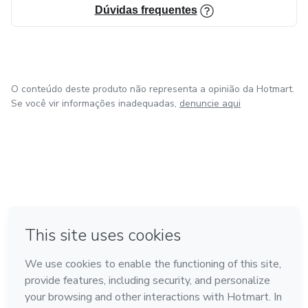
Dúvidas frequentes
O conteúdo deste produto não representa a opinião da Hotmart.
Se você vir informações inadequadas,
denuncie aqui
em Bogotá
em Amsterdam
em Madrid
na Cidade do México
Feito com
❤
em Belo Horizonte