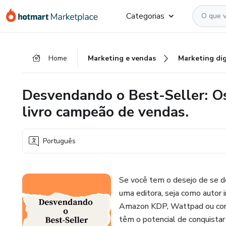
Ir
Ir
Ir
Categorias
para
para
para
o
o
o
conteúdo
pagamento
rodapé
Home
Marketing e vendas
Marketing dig
principal
Desvendando o Best-Seller: Os 
livro campeão de vendas.
Português
Se você tem o desejo de se d
uma editora, seja como autor
Amazon KDP, Wattpad ou concor
têm o potencial de conquistar