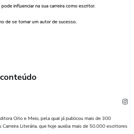
ode influenciar na sua carreira como escritor.
nho de se tornar um autor de sucesso.
ver um livro que seja valorizado pelo tempo e pelos leitores.
 conteúdo
a Editora Oito e Meio, pela qual já publicou mais de 300
 Carreira Literária, que hoje auxilia mais de 50.000 escritores