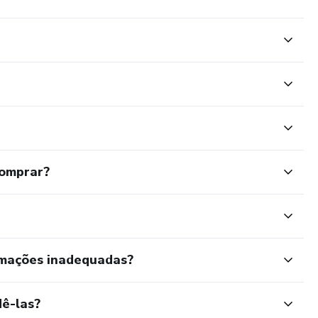
comprar?
rmações inadequadas?
ê-las?