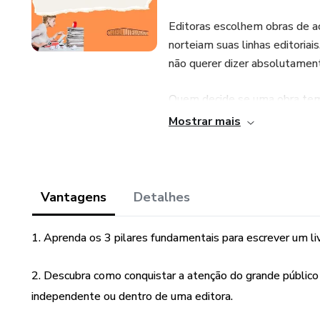
Editoras escolhem obras de a
norteiam suas linhas editoria
não querer dizer absolutament
Quem decide se uma obra tem 
Mostrar mais
Não aposte todas as suas fich
tentaram uma única vez, por u
Vantagens
Detalhes
1. Aprenda os 3 pilares fundamentais para escrever um li
2. Descubra como conquistar a atenção do grande públic
independente ou dentro de uma editora.