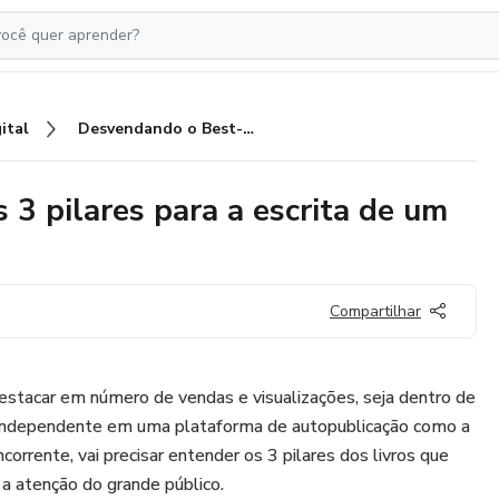
ital
Desvendando o Best-Seller: Os 3 pilares para a escrita de um livro campeão de vendas.
3 pilares para a escrita de um
Compartilhar
estacar em número de vendas e visualizações, seja dentro de
 independente em uma plataforma de autopublicação como a
rente, vai precisar entender os 3 pilares dos livros que
 a atenção do grande público.