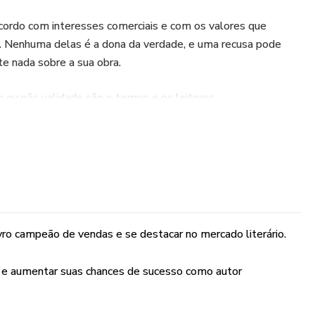
cordo com interesses comerciais e com os valores que
is. Nenhuma delas é a dona da verdade, e uma recusa pode
e nada sobre a sua obra.
ou não validade são o tempo e os leitores.
as numa só jogada. Todos os autores que hoje são lidos não
m único caminho.
vro campeão de vendas e se destacar no mercado literário.
o e aumentar suas chances de sucesso como autor