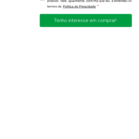
produto. Você, igualmente, confirma que leu, e entendeu os
*
termos da
Política de Privacidade
Tenho interesse em comprar!