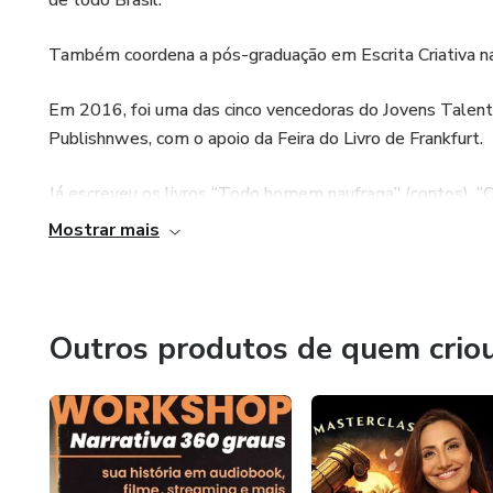
de todo Brasil.
Também coordena a pós-graduação em Escrita Criativa na
Em 2016, foi uma das cinco vencedoras do Jovens Talentos
Publishnwes, com o apoio da Feira do Livro de Frankfurt.
Já escreveu os livros “Todo homem naufraga” (contos), “O
100% de escrita e literatura.
Mostrar mais
Outros produtos de quem crio