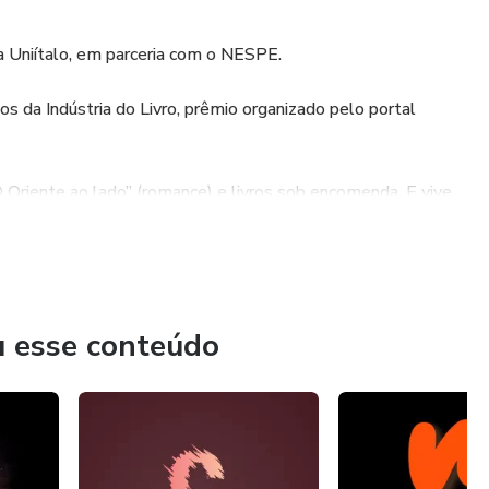
 Uniítalo, em parceria com o NESPE.
 da Indústria do Livro, prêmio organizado pelo portal
 Oriente ao lado” (romance) e livros sob encomenda. E vive
u esse conteúdo