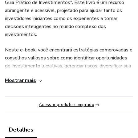
Guia Prático de Investimentos". Este livro é um recurso
abrangente e acessível, projetado para ajudar tanto os
investidores iniciantes como os experientes a tomar
decisões inteligentes no mundo complexo dos
investimentos.
Neste e-book, você encontrará estratégias comprovadas e
conselhos valiosos sobre como identificar oportunidades
de investimento lucrativas, gerenciar riscos, diversificar sua
carteira, maximizar seus retornos e muito mais. Com
Mostrar mais
linguagem clara e exemplos práticos, desmistificamos
conceitos complexos e fornecemos um plano de ação
passo a passo para alcançar seus objetivos financeiros.
Acessar produto comprado
Desde os fundamentos dos investimentos até estratégias
avançadas, este e-book aborda uma ampla gama de
tópicos, incluindo ações, títulos, fundos mútuos, imóveis,
Detalhes
criptomoedas e muito mais. Também exploramos