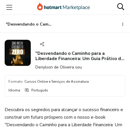
Ir
Ir
Ir
para
para
para
o
o
o
conteúdo
pagamento
rodapé
"Desvendando o Caminho para a Liberdade Financeira: Um Guia Prático de Investimentos"
principal
"Desvendando o Caminho para a
Liberdade Financeira: Um Guia Prático de
Investimentos"
Denylson de Oliveira sou
Formato
:
Cursos Online e Serviços de Assinatura
Idioma
:
Português
Descubra os segredos para alcançar o sucesso financeiro e
construir um futuro próspero com o nosso e-book
"Desvendando o Caminho para a Liberdade Financeira: Um