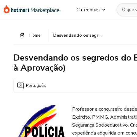
Ir
Ir
Ir
Categorias
para
para
para
o
o
o
conteúdo
pagamento
rodapé
Home
Desvendando os segredos do Exame Psicológico PMMG (Rumo à Aprovação)
principal
Desvendando os segredos do 
à Aprovação)
Português
Professor e concurseiro desd
Exército, PMMG, Administra
Segurança Socioeducativo. Cri
experiência adquirida em concu