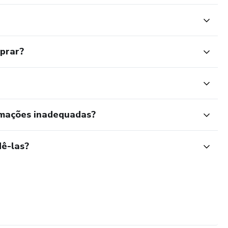
mprar?
rmações inadequadas?
ê-las?