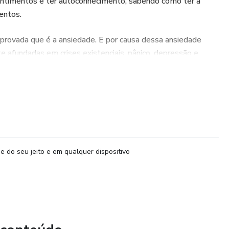
entimentos e ter autoconhecimento, sabendo como ter a
entos.
provada que é a ansiedade. E por causa dessa ansiedade
afundadas em crises existenciais, pânico, depressão e
 número assustador.
role dos seus pensamentos.
e do seu jeito e em qualquer dispositivo