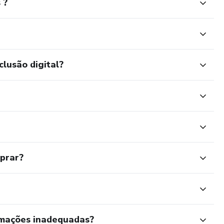
 ?
clusão digital?
mprar?
rmações inadequadas?