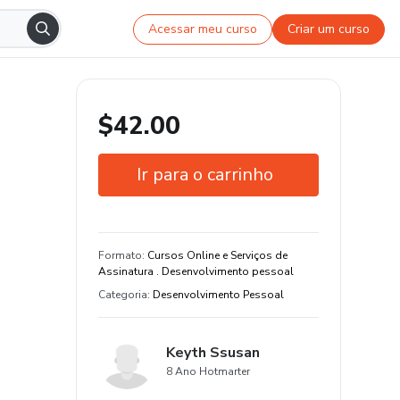
Acessar meu curso
Criar um curso
$42.00
Ir para o carrinho
Garantia de 7 dias
Estude do seu jeito e em qualquer
Formato
:
Cursos Online e Serviços de
dispositivo
Assinatura . Desenvolvimento pessoal
Categoria
:
Desenvolvimento Pessoal
Keyth Ssusan
8 Ano Hotmarter