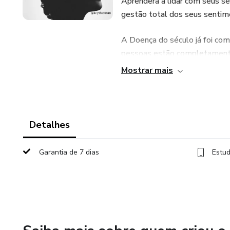
Aprenderá a lidar com seus s
gestão total dos seus sentim
A Doença do século já foi com
pessoas estão completamente 
infelizmente suicídios em um
Mostrar mais
É momento de assumir o cont
Detalhes
Garantia de 7 dias
Estud