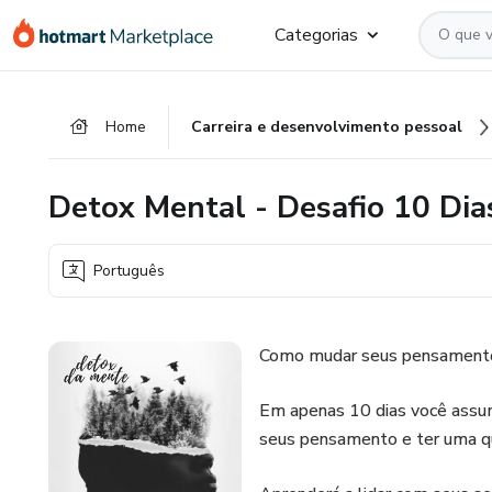
Ir
Ir
Ir
Categorias
para
para
para
o
o
o
conteúdo
pagamento
rodapé
Home
Carreira e desenvolvimento pessoal
principal
Detox Mental - Desafio 10 Dia
Português
Como mudar seus pensamentos
Em apenas 10 dias você assum
seus pensamento e ter uma qu