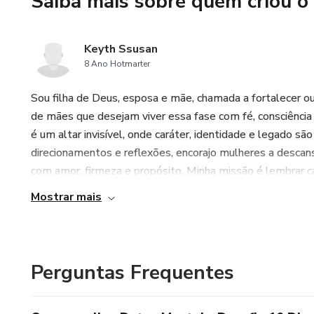
Saiba mais sobre quem criou o
Keyth Ssusan
8 Ano Hotmarter
Sou filha de Deus, esposa e mãe, chamada a fortalecer o
de mães que desejam viver essa fase com fé, consciência
é um altar invisível, onde caráter, identidade e legado s
direcionamentos e reflexões, encorajo mulheres a descan
com amor, firmeza e propósito. Minha missão é lembrar c
Mostrar mais
Perguntas Frequentes