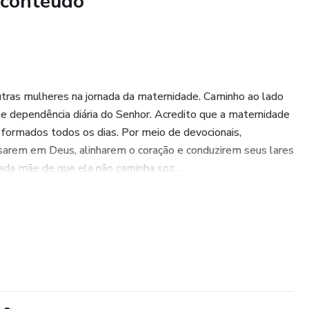
 conteúdo
utras mulheres na jornada da maternidade. Caminho ao lado
 e dependência diária do Senhor. Acredito que a maternidade
ão formados todos os dias. Por meio de devocionais,
sarem em Deus, alinharem o coração e conduzirem seus lares
ada mãe de que ela não caminha soz...