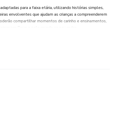
daptadas para a faixa etária, utilizando histórias simples,
adeiras envolventes que ajudam as crianças a compreenderem
 poderão compartilhar momentos de carinho e ensinamentos,
 amor por Deus e pelo mundo ao seu redor.
a da criação, desde as plantas e animais até a importância
evocional traga alegria e aprendizado, enquanto mães e
 vida, refletindo o amor e a criatividade do Criador em suas
juntar a nós nessa jornada cheia de descobertas e amor!