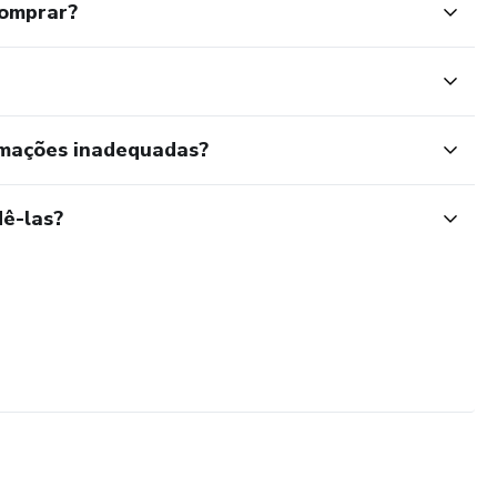
comprar?
rmações inadequadas?
ê-las?