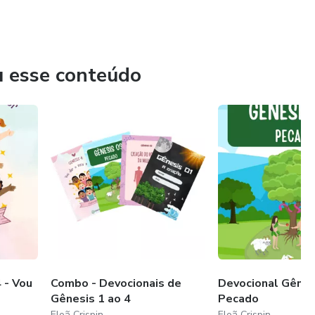
s e materiais de apoio, coloco meu olhar de historiadora e
 conhecimento bíblico seja transmitido com clareza, beleza e,
servir à igreja e apoiar pais na nobre tarefa de educar para a
u esse conteúdo
 - Vou
Combo - Devocionais de
Devocional Gênes
Gênesis 1 ao 4
Pecado
Eloã Crispin
Eloã Crispin