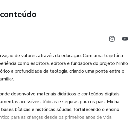
 conteúdo
rvação de valores através da educação. Com uma trajetória
eriência como escritora, editora e fundadora do projeto Ninho
órico à profundidade da teologia, criando uma ponte entre o
miliar.
 onde desenvolvo materiais didáticos e conteúdos digitais
mentas acessíveis, lúdicas e seguras para os pais. Minha
ses bíblicas e históricas sólidas, fortalecendo o ensino
ico para as crianças desde os primeiros anos de vida.
ólogos", estamos preparando uma geração com raízes firmes