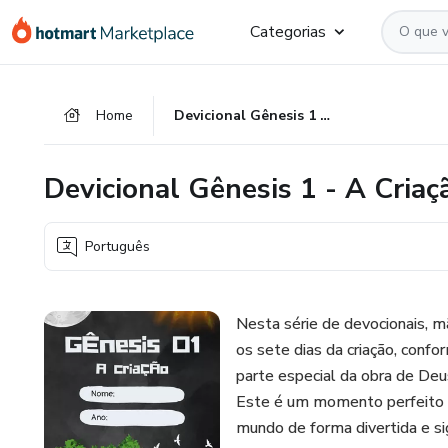
Ir
Ir
Ir
Categorias
para
para
para
o
o
o
conteúdo
pagamento
rodapé
Home
Devicional Gênesis 1 - A Criação
principal
Devicional Gênesis 1 - A Criaç
Português
Nesta série de devocionais, m
os sete dias da criação, confo
parte especial da obra de Deu
Este é um momento perfeito p
mundo de forma divertida e sig