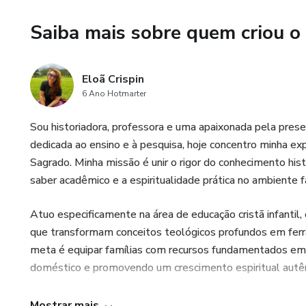
Saiba mais sobre quem criou o
Eloã Crispin
6 Ano Hotmarter
Sou historiadora, professora e uma apaixonada pela prese
dedicada ao ensino e à pesquisa, hoje concentro minha exp
Sagrado. Minha missão é unir o rigor do conhecimento hist
saber acadêmico e a espiritualidade prática no ambiente fa
Atuo especificamente na área de educação cristã infantil,
que transformam conceitos teológicos profundos em ferra
meta é equipar famílias com recursos fundamentados em ba
doméstico e promovendo um crescimento espiritual autênt
Acredito que, ao investir na formação dos "Pequenos Te
Mostrar mais