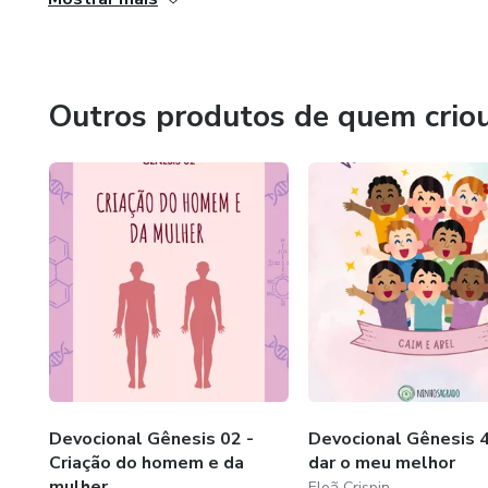
e mente esclarecida. Através de e-books, séries educativa
minha vivência materna a serviço do lar, garantindo que o
acima de tudo, fidelidade às Escrituras. É um chamado para 
eternidade.
Outros produtos de quem crio
Devocional Gênesis 02 -
Devocional Gênesis 4
Criação do homem e da
dar o meu melhor
mulher
Eloã Crispin