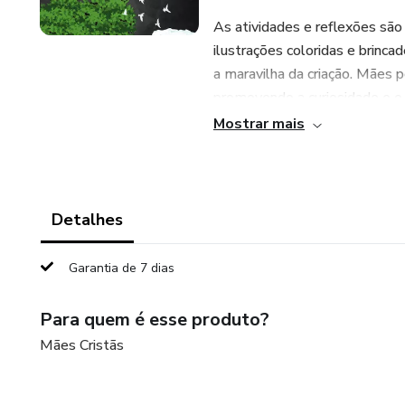
As atividades e reflexões são a
ilustrações coloridas e brinc
a maravilha da criação. Mães
promovendo a curiosidade e o
Mostrar mais
Juntos, vamos celebrar a belez
de cada um de nós. Que cada d
filhos exploram a maravilha da
interações diárias. Venham se 
Detalhes
Garantia de 7 dias
Para quem é esse produto?
Mães Cristãs