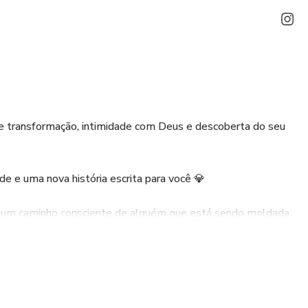
de transformação, intimidade com Deus e descoberta do seu
de e uma nova história escrita para você 💎
o um caminho consciente de alguém que está sendo moldada.
colhidas por Deus para viver uma vida plena. Missionária na
nho/RS.