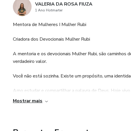
VALERIA DA ROSA FIUZA
1 Ano Hotmarter
Mentora de Mulheres I Mulher Rubi
Criadora dos Devocionais Mulher Rubi
A mentoria e os devocionais Mulher Rubi, são caminhos 
verdadeiro valor.
Você não está sozinha. Existe um propósito, uma identida
Amo estudar e compartilhar a palavra de Deus. Hoje viv
Creio que todas as mulheres têm um valor imensurável, es
Mostrar mais
IEAB - Igreja Evangélica Avivamento Bíblico, em Sobradi