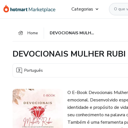
Ir
Ir
Ir
Categorias
para
para
para
o
o
o
conteúdo
pagamento
rodapé
Home
DEVOCIONAIS MULHER RUBI
principal
DEVOCIONAIS MULHER RUBI
Português
O E-Book Devocionais Mulher 
emocional. Desenvolvido espe
identidade e propósito de vid
seu conhecimento na palavra 
Também é uma ferramenta para