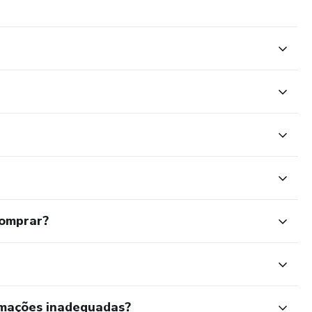
comprar?
rmações inadequadas?