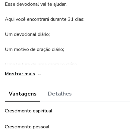
Esse devocional vai te ajudar.
Aqui você encontrará durante 31 dias:
Um devocional diário;
Um motivo de oração diário;
Uma leitura de uma capítulo diário.
Mostrar mais
Quando acabar o mês você terá crescido nas áreas:
espiritual, pessoal, relacional... E ainda vai ter concluído a
Vantagens
Detalhes
leitura de todo o livro de Provérbios.
Crescimento espiritual
Crescimento pessoal