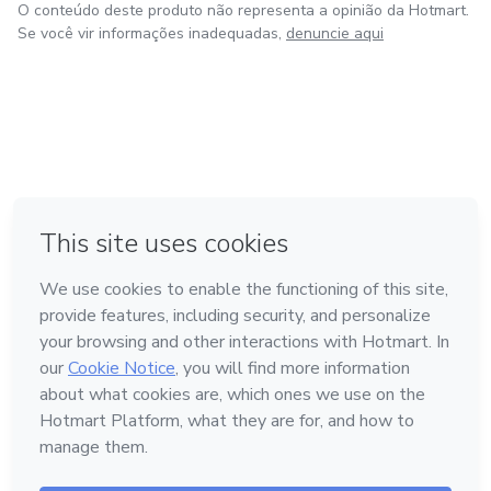
O conteúdo deste produto não representa a opinião da Hotmart.
Se você vir informações inadequadas,
denuncie aqui
em Bogotá
em Amsterdam
em Madrid
na Cidade do México
Feito com
❤
em Belo Horizonte
Conheça a Hotmart
Idioma
Português