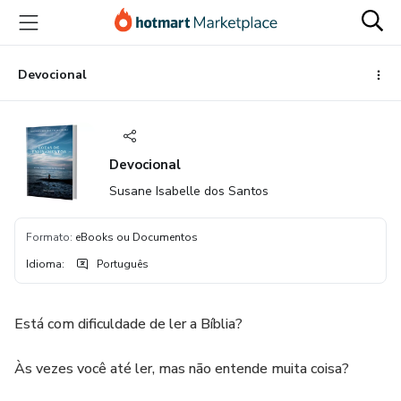
Ir
Ir
Ir
para
para
para
o
o
o
conteúdo
pagamento
rodapé
Devocional
principal
Devocional
Susane Isabelle dos Santos
Formato
:
eBooks ou Documentos
Idioma
:
Português
Está com dificuldade de ler a Bíblia?
Às vezes você até ler, mas não entende muita coisa?