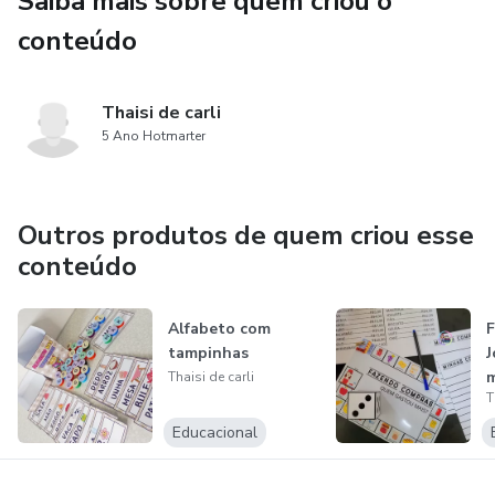
Saiba mais sobre quem criou o
conteúdo
Thaisi de carli
5 Ano Hotmarter
Outros produtos de quem criou esse
conteúdo
Alfabeto com
F
tampinhas
J
Thaisi de carli
T
Educacional