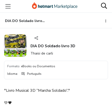
Ir
Ir
Ir
para
para
para
o
o
o
conteúdo
pagamento
rodapé
DIA DO Soldado livro 3D
principal
DIA DO Soldado livro 3D
Thaisi de carli
Formato
:
eBooks ou Documentos
Idioma
:
Português
*Livro Musical 3D “Marcha Soldado”.*
💚🖤