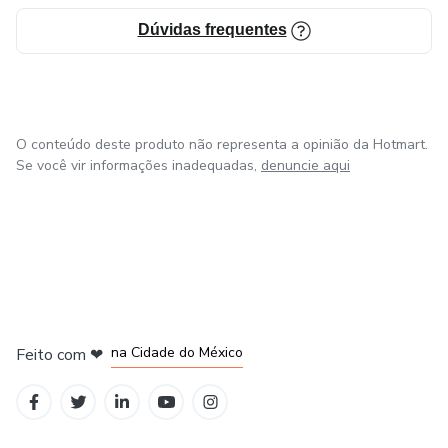
Dúvidas frequentes
O conteúdo deste produto não representa a opinião da Hotmart.
Se você vir informações inadequadas,
denuncie aqui
em Bogotá
em Amsterdam
em Madrid
na Cidade do México
Feito com
❤
em Belo Horizonte