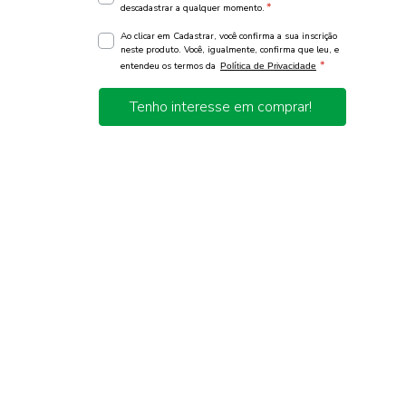
*
descadastrar a qualquer momento.
Ao clicar em Cadastrar, você confirma a sua inscrição
neste produto. Você, igualmente, confirma que leu, e
*
entendeu os termos da
Política de Privacidade
Tenho interesse em comprar!