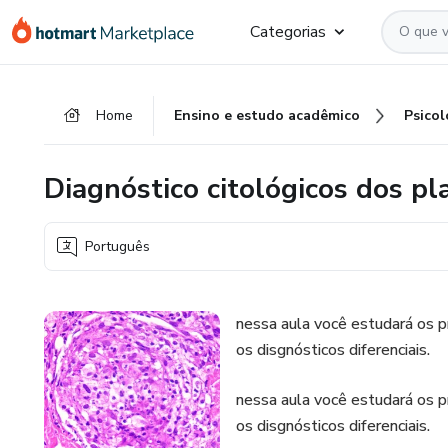
Ir
Ir
Ir
Categorias
para
para
para
o
o
o
conteúdo
pagamento
rodapé
Home
Ensino e estudo acadêmico
Psicol
principal
Diagnóstico citológicos dos p
Português
nessa aula você estudará os 
os disgnósticos diferenciais.
nessa aula você estudará os 
os disgnósticos diferenciais.