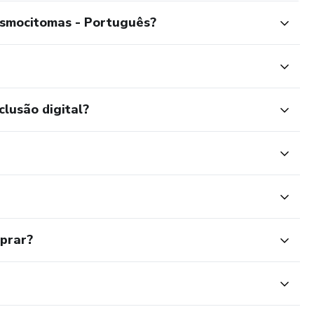
asmocitomas - Português?
clusão digital?
mprar?