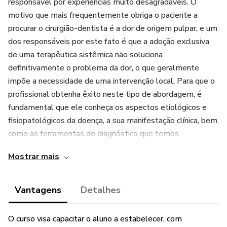
responsável por experiências muito desagradáveis. O
motivo que mais frequentemente obriga o paciente a
procurar o cirurgião-dentista é a dor de origem pulpar, e um
dos responsáveis por este fato é que a adoção exclusiva
de uma terapêutica sistêmica não soluciona
definitivamente o problema da dor, o que geralmente
impõe a necessidade de uma intervenção local. Para que o
profissional obtenha êxito neste tipo de abordagem, é
fundamental que ele conheça os aspectos etiológicos e
fisiopatológicos da doença, a sua manifestação clínica, bem
como as ferramentas de diagnóstico que temos
disponíveis atualmente. De posse deste conhecimento, o
Mostrar mais
profissional se torna capaz de realizar corretamente o
diagnóstico, a prevenção e o tratamento das doenças
pulpares e perirradiculares.
Vantagens
Detalhes
"Este Produto é destinado exclusivamente a profissionais
O curso visa capacitar o aluno a estabelecer, com
da área da saúde.”