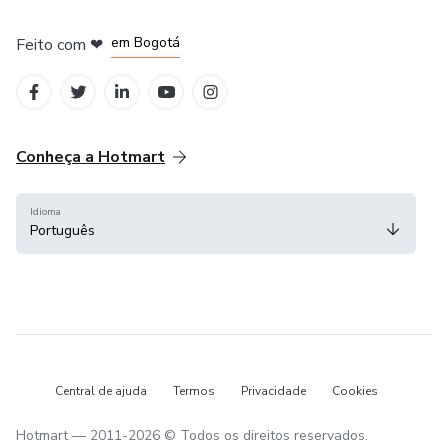
em Amsterdam
em Madrid
em Bogotá
Feito com
❤
em Belo Horizonte
na Cidade do México
Conheça a Hotmart
Idioma
Português
Central de ajuda
Termos
Privacidade
Cookies
Hotmart — 2011-2026 © Todos os direitos reservados.