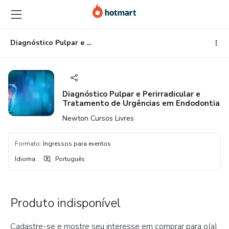
Ir
Ir
Ir
para
para
para
o
o
o
conteúdo
pagamento
rodapé
Diagnóstico Pulpar e Perirradicular e Tratamento de Urgências em Endodontia
principal
Diagnóstico Pulpar e Perirradicular e
Tratamento de Urgências em Endodontia
Newton Cursos Livres
Formato
:
Ingressos para eventos
Idioma
:
Português
Produto indisponível
Cadastre-se e mostre seu interesse em comprar para o(a)