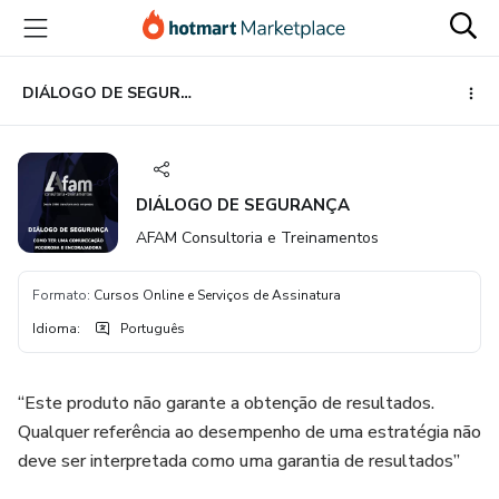
Ir
Ir
Ir
para
para
para
o
o
o
conteúdo
pagamento
rodapé
DIÁLOGO DE SEGURANÇA
principal
DIÁLOGO DE SEGURANÇA
AFAM Consultoria e Treinamentos
Formato
:
Cursos Online e Serviços de Assinatura
Idioma
:
Português
“Este produto não garante a obtenção de resultados.
Qualquer referência ao desempenho de uma estratégia não
deve ser interpretada como uma garantia de resultados”