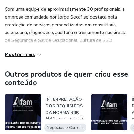
Com uma equipe de aproximadamente 30 profissionais, a
empresa comandada por Jorge Secaf se destaca pela
prestação de serviços personalizados em consultoria,
assessoria, diagnóstico, auditoria e treinamento nas áreas
de Segurança e Saúde Ocupacional, Cultura de SSO,
Gestão Ambiental, Segurança de Alimentos, Cultura Food
Mostrar mais
Safety, Gestão da Qualidade, Excelência Operacional e
Gestão Florestal.
Outros produtos de quem criou esse
Nossa equipe é multidisciplinar e conta com engenheiros
conteúdo
de diversas formações, químicos, biólogos, psicólogos,
geólogos, pedagogos e farmacêuticos.
INTERPRETAÇÃO
DOS REQUISITOS
DA NORMA NBR
AFAM Consultoria e Treinamentos
ISO 9001:2015
1
Negócios e Carreira