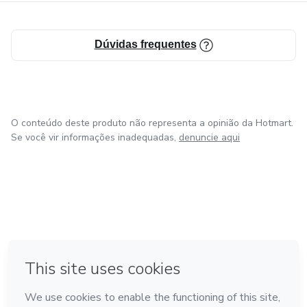
Dúvidas frequentes
O conteúdo deste produto não representa a opinião da Hotmart.
Se você vir informações inadequadas,
denuncie aqui
em Bogotá
em Amsterdam
em Madrid
na Cidade do México
Feito com
❤
em Belo Horizonte