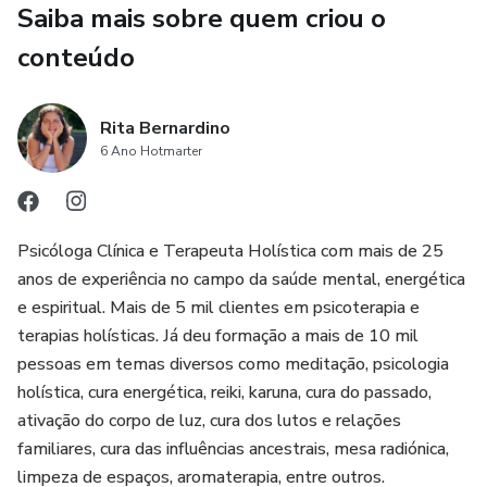
Saiba mais sobre quem criou o
Neste diário vais aprender a:
conteúdo
• Reconhecer os sinais físicos, emocionais e
Rita Bernardino
comportamentais da ansiedade
6 Ano Hotmarter
• Identificar padrões de pensamento que alimentam a
preocupação
Psicóloga Clínica e Terapeuta Holística com mais de 25
• Utilizar exercícios simples de respiração e regulação
anos de experiência no campo da saúde mental, energética
emocional
e espiritual. Mais de 5 mil clientes em psicoterapia e
terapias holísticas. Já deu formação a mais de 10 mil
• Desenvolver hábitos de maior calma e clareza mental
pessoas em temas diversos como meditação, psicologia
holística, cura energética, reiki, karuna, cura do passado,
• Usar a escrita como ferramenta de autoconhecimento e
ativação do corpo de luz, cura dos lutos e relações
organização emocional
familiares, cura das influências ancestrais, mesa radiónica,
limpeza de espaços, aromaterapia, entre outros.