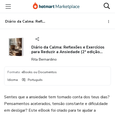
Ir
Ir
Ir
para
para
para
o
o
o
conteúdo
pagamento
rodapé
Diário da Calma: Reflexões e Exercícios para Reduzir a Ansiedade (2ª edição revista e melhorada)
principal
Diário da Calma: Reflexões e Exercícios
para Reduzir a Ansiedade (2ª edição
revista e melhorada)
Rita Bernardino
Formato
:
eBooks ou Documentos
Idioma
:
Português
Sentes que a ansiedade tem tomado conta dos teus dias?
Pensamentos acelerados, tensão constante e dificuldade
em desligar? Este eBook foi criado para te ajudar a