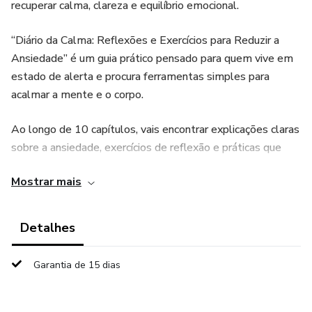
recuperar calma, clareza e equilíbrio emocional.
“Diário da Calma: Reflexões e Exercícios para Reduzir a
Ansiedade” é um guia prático pensado para quem vive em
estado de alerta e procura ferramentas simples para
acalmar a mente e o corpo.
Ao longo de 10 capítulos, vais encontrar explicações claras
sobre a ansiedade, exercícios de reflexão e práticas que
podes aplicar no teu dia a dia para reduzir a tensão
Mostrar mais
emocional e desenvolver uma relação mais equilibrada
contigo mesmo.
Detalhes
Escrito por Rita Bernardino, Psicóloga Clínica com mais de
25 anos de experiência, este diário combina conhecimento
Garantia de 15 dias
psicológico com exercícios acessíveis que te ajudam a
compreender melhor as tuas emoções e a criar momentos
de pausa na rotina.