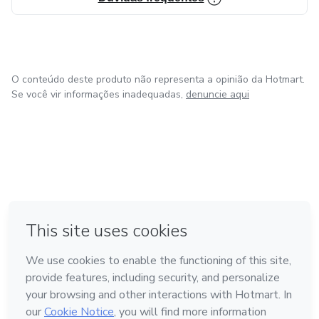
O conteúdo deste produto não representa a opinião da Hotmart.
Se você vir informações inadequadas,
denuncie aqui
em Amsterdam
em Madrid
em Bogotá
Feito com
❤
em Belo Horizonte
na Cidade do México
Conheça a Hotmart