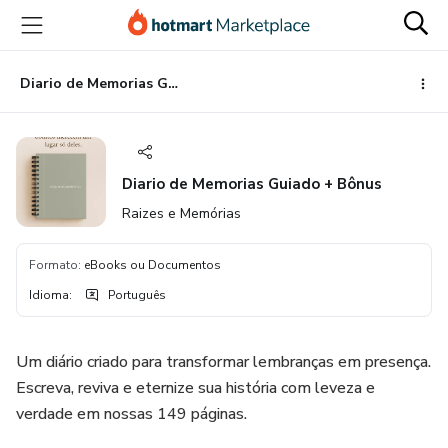
Ir
Ir
Ir
para
para
para
o
o
o
conteúdo
pagamento
rodapé
Diario de Memorias Guiado + Bônus
principal
Diario de Memorias Guiado + Bônus
Raizes e Memórias
Formato
:
eBooks ou Documentos
Idioma
:
Português
Um diário criado para transformar lembranças em presença.
Escreva, reviva e eternize sua história com leveza e
verdade em nossas 149 páginas.