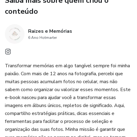
Saiba mais sobre quem criou o
• Espaços para escrita espontânea e verdadeira
conteúdo
• Inspirações para resgatar momentos que o tempo
guardou em você
Raizes e Memórias
• Um convite a se reconectar com quem você foi e quem
6 Ano Hotmarter
você é.
Ideal para quem:
Transformar memórias em algo tangível sempre foi minha
paixão. Com mais de 12 anos na fotografia, percebi que
Quer registrar a própria história de forma afetiva
muitas pessoas acumulam fotos no celular, mas não
sabem como organizar ou valorizar esses momentos. Este
Ama escrever para não esquecer
e-book nasceu para ajudar você a transformar essas
imagens em álbuns únicos, repletos de significado. Aqui,
Deseja criar algo único sobre si mesma
compartilho estratégias práticas, dicas essenciais e
ferramentas para facilitar o processo de seleção e
Formato:
organização das suas fotos. Minha missão é garantir que