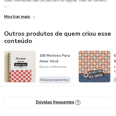
suas memórias não se percam no digital, mas se tornem
• Arquivo digital (PDF)
his...
• Entrega imediata após a compra
Mostrar mais
Importante:
Outros produtos de quem criou esse
conteúdo
Este produto é 100% digital.
Nenhum item físico será enviado.
100 Motivos Para
E
Amar Você
f
Autoria:
r
Raizes e Memórias
R
c
Ingrid Sarmento — @raizesememorias.br
Relacionamentos
Dúvidas frequentes