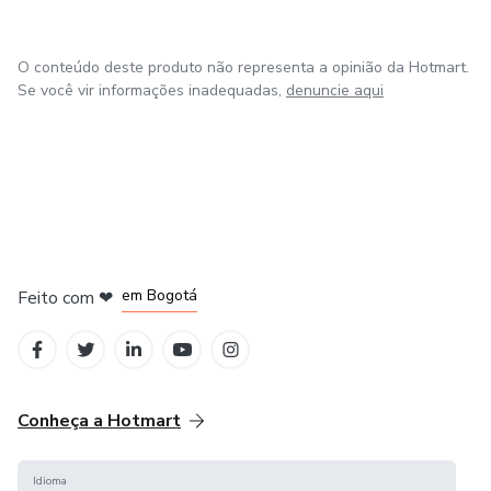
O conteúdo deste produto não representa a opinião da Hotmart.
Se você vir informações inadequadas,
denuncie aqui
em Amsterdam
em Madrid
em Bogotá
Feito com
❤
em Belo Horizonte
na Cidade do México
Conheça a Hotmart
Idioma