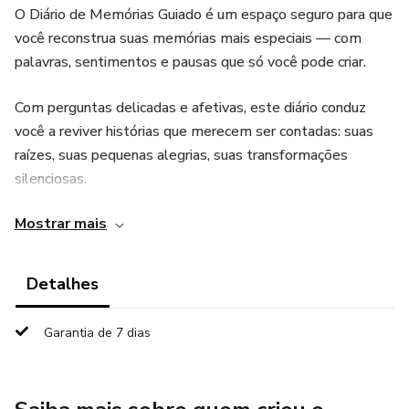
O Diário de Memórias Guiado é um espaço seguro para que
você reconstrua suas memórias mais especiais — com
palavras, sentimentos e pausas que só você pode criar.
Com perguntas delicadas e afetivas, este diário conduz
você a reviver histórias que merecem ser contadas: suas
raízes, suas pequenas alegrias, suas transformações
silenciosas.
Mostrar mais
Não importa a ordem. Nem a perfeição. Aqui, o que
importa é o que ficou em você.
Detalhes
Você vai encontrar:
Garantia de 7 dias
• Reflexões guiadas para acessar suas memórias com
carinho