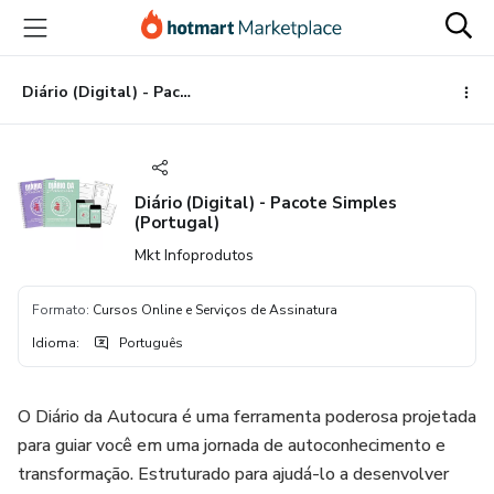
Ir
Ir
Ir
para
para
para
o
o
o
conteúdo
pagamento
rodapé
Diário (Digital) - Pacote Simples (Portugal)
principal
Diário (Digital) - Pacote Simples
(Portugal)
Mkt Infoprodutos
Formato
:
Cursos Online e Serviços de Assinatura
Idioma
:
Português
O Diário da Autocura é uma ferramenta poderosa projetada
para guiar você em uma jornada de autoconhecimento e
transformação. Estruturado para ajudá-lo a desenvolver