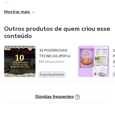
os ...
Mostrar mais
Outros produtos de quem criou esse
conteúdo
10 PODEROSAS
G
TÉCNICAS (PDFs)
(
Mkt Infoprodutos
M
Espiritualidade
Dúvidas frequentes