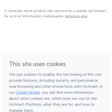
O conteúdo deste produto não representa a opinião da Hotmart.
Se você vir informações inadequadas,
denuncie aqui
em Amsterdam
em Madrid
em Bogotá
Feito com
❤
em Belo Horizonte
na Cidade do México
Conheça a Hotmart
Idioma
Português