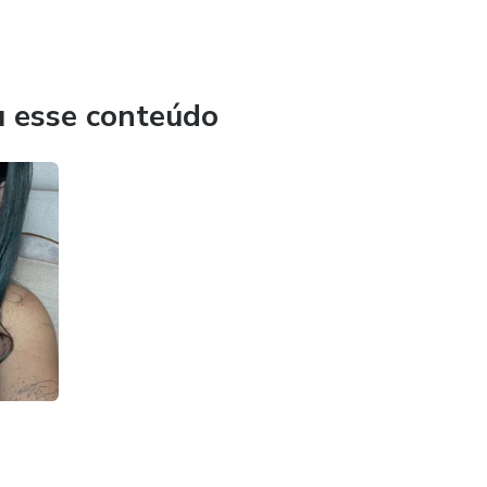
ar com a auto estima das mulheres, e semear com gratidão
u esse conteúdo