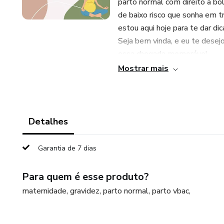
parto normal com direito a bol
de baixo risco que sonha em t
estou aqui hoje para te dar d
Seja bem vinda, e eu te desej
essa chegada memorável.
Mostrar mais
“Este produto não substitui o
saúde para tratar de assuntos 
Detalhes
Garantia de 7 dias
Para quem é esse produto?
maternidade, gravidez, parto normal, parto vbac,