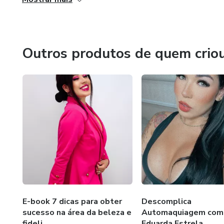
Venha se apaixonar por essa área assim como eu, trabalh
esse aprendizado.
Outros produtos de quem crio
E-book 7 dicas para obter
Descomplica
sucesso na área da beleza e
Automaquiagem com
fideli...
Eduarda Estrela