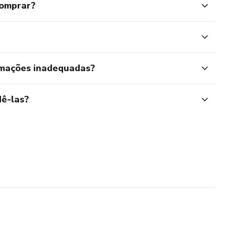
comprar?
rmações inadequadas?
ê-las?