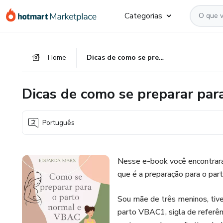
Ir
Ir
Ir
Categorias
para
para
para
o
o
o
conteúdo
pagamento
rodapé
Home
Dicas de como se preparar para o parto normal e VBAC
principal
Dicas de como se preparar pa
Português
Nesse e-book você encontrará
que é a preparação para o par
Sou mãe de três meninos, tive
parto VBAC1, sigla de referê