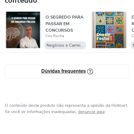
conteúdo
O SEGREDO PARA
D
PASSAR EM
R
CONCURSOS
O
Ciro Rocha
C
PÚBLICOS - Minhas
estraté...
Negócios e Carreira
Dúvidas frequentes
O conteúdo deste produto não representa a opinião da Hotmart.
Se você vir informações inadequadas,
denuncie aqui