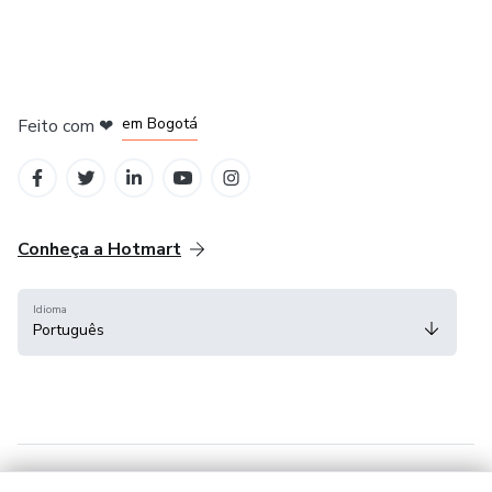
em Amsterdam
em Madrid
em Bogotá
Feito com
❤
em Belo Horizonte
na Cidade do México
Conheça a Hotmart
Idioma
Português