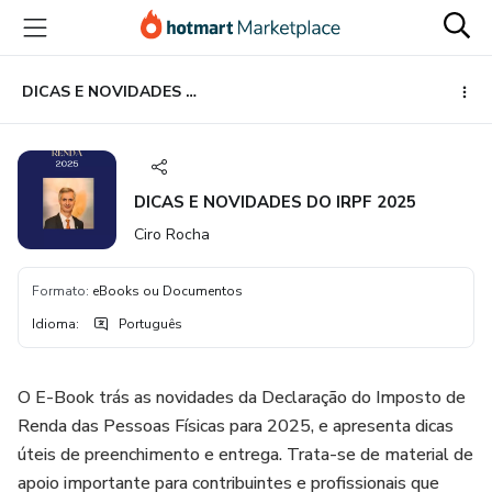
Ir
Ir
Ir
para
para
para
o
o
o
conteúdo
pagamento
rodapé
DICAS E NOVIDADES DO IRPF 2025
principal
DICAS E NOVIDADES DO IRPF 2025
Ciro Rocha
Formato
:
eBooks ou Documentos
Idioma
:
Português
O E-Book trás as novidades da Declaração do Imposto de
Renda das Pessoas Físicas para 2025, e apresenta dicas
úteis de preenchimento e entrega. Trata-se de material de
apoio importante para contribuintes e profissionais que