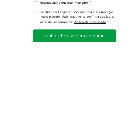
*
descadastrar a qualquer momento.
Ao clicar em Cadastrar, você confirma a sua inscrição
neste produto. Você, igualmente, confirma que leu, e
*
entendeu os termos da
Política de Privacidade
Tenho interesse em comprar!