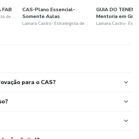
 FAB
CAS-Plano Essencial-
GUIA DO TENENT
Somente Aulas
Mentoria em Gru
Lainara Castro- Estrategista de Negócios Digitais
Lainara Castro- Estrategista de Negócios Digitais
rovação para o CAS?
so?