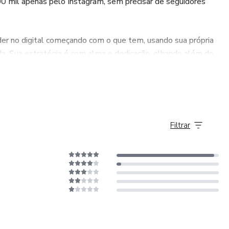
0 mil apenas pelo Instagram, sem precisar de seguidores
r no digital começando com o que tem, usando sua própria
da. Sua estratégia é com alma e dedicação, olhando além do
io.
obre pessoas, propósito e impacto real.
Filtrar