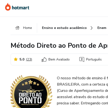
Ir
Ir
Ir
para
para
para
o
o
o
conteúdo
pagamento
rodapé
Home
Ensino e estudo acadêmico
Enem
principal
Método Direto ao Ponto de Ap
5.0
(
23
)
Bem Avaliado
Português
O nosso método de ensino é 
BRASILEIRA, com a certeza qu
(Curso de Aperfeiçoamento de
acessível através do estudo d
precisa saber. Entregando con