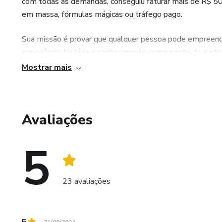
com todas as demandas, conseguiu faturar mais de R$ 50
em massa, fórmulas mágicas ou tráfego pago.
Sua missão é provar que qualquer pessoa pode empreende
experiência, história e conhecimento como ponto de parti
negócio e enxergando sempre a pessoa por trás do negóc
Mostrar mais
Lainara acredita que o digital não é sobre números, mas s
Avaliações
5
23 avaliações