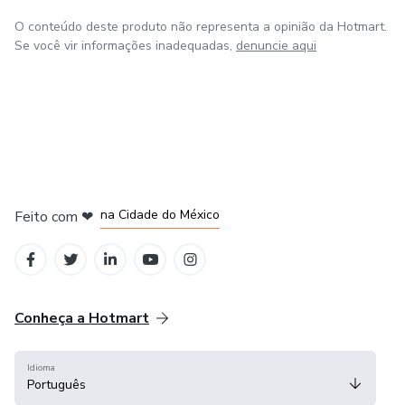
O conteúdo deste produto não representa a opinião da Hotmart.
Se você vir informações inadequadas,
denuncie aqui
em Bogotá
em Amsterdam
em Madrid
na Cidade do México
Feito com
❤
em Belo Horizonte
Conheça a Hotmart
Idioma
Português