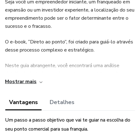
Seja você um empreendedor iniciante, um franqueado em
expansão ou um investidor experiente, a localização do seu
empreendimento pode ser o fator determinante entre o
sucesso e o fracasso.
O e-book, “Direto ao ponto”, foi criado para guiá-lo através
desse processo complexo e estratégico.
Neste guia abrangente, você encontrará uma análise
detalhada de todos os elementos essenciais que devem
Mostrar mais
ser considerados ao selecionar um ponto comercial. Desde
a importância da localização estratégica até a análise
demográfica do público-alvo, cada capítulo oferece insights
Vantagens
Detalhes
práticos e acionáveis para ajudá-lo a tomar decisões
informadas.
Um passo a passo objetivo que vai te guiar na escolha do
seu ponto comercial para sua franquia.
Você verá como a concorrência, os custos operacionais e o
potencial de crescimento da área podem impactar seu