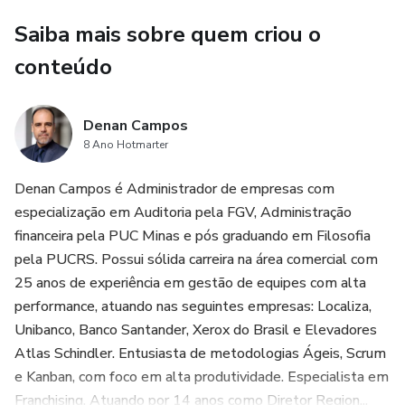
negócio. Você aprenderá a navegar pelas regulamentações
Saiba mais sobre quem criou o
e zoneamento, garantindo que seu empreendimento esteja
conteúdo
em conformidade com as leis locais. Além disso,
discutiremos a importância de uma infraestrutura
adequada, segurança da área e sinergia com negócios
Denan Campos
vizinhos.
8 Ano Hotmarter
Com o advento da tecnologia, a análise de dados tornou-
Denan Campos é Administrador de empresas com
se uma ferramenta poderosa na escolha de um ponto
especialização em Auditoria pela FGV, Administração
comercial. Este e-book também abordará como utilizar
financeira pela PUC Minas e pós graduando em Filosofia
ferramentas de geolocalização e big data para prever
pela PUCRS. Possui sólida carreira na área comercial com
tendências e maximizar o potencial de sucesso do seu
25 anos de experiência em gestão de equipes com alta
negócio.
performance, atuando nas seguintes empresas: Localiza,
Unibanco, Banco Santander, Xerox do Brasil e Elevadores
Por fim, destacaremos a importância do alinhamento com a
Atlas Schindler. Entusiasta de metodologias Ágeis, Scrum
estratégia da franqueadora, garantindo que sua unidade não
e Kanban, com foco em alta produtividade. Especialista em
apenas prospere, mas também contribua para o
Franchising. Atuando por 14 anos como Diretor Region...