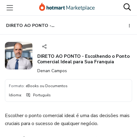
Ir
Ir
Ir
para
para
para
o
o
o
conteúdo
pagamento
rodapé
DIRETO AO PONTO - Escolhendo o Ponto Comercial Ideal para Sua Franquia
principal
DIRETO AO PONTO - Escolhendo o Ponto
Comercial Ideal para Sua Franquia
Denan Campos
Formato
:
eBooks ou Documentos
Idioma
:
Português
Escolher o ponto comercial ideal é uma das decisões mais
cruciais para o sucesso de qualquer negócio.