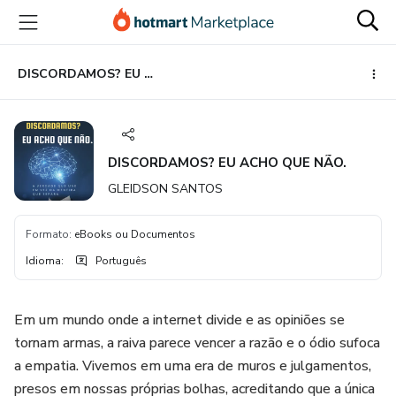
Ir
Ir
Ir
para
para
para
o
o
o
conteúdo
pagamento
rodapé
DISCORDAMOS? EU ACHO QUE NÃO.
principal
DISCORDAMOS? EU ACHO QUE NÃO.
GLEIDSON SANTOS
Formato
:
eBooks ou Documentos
Idioma
:
Português
Em um mundo onde a internet divide e as opiniões se
tornam armas, a raiva parece vencer a razão e o ódio sufoca
a empatia. Vivemos em uma era de muros e julgamentos,
presos em nossas próprias bolhas, acreditando que a única