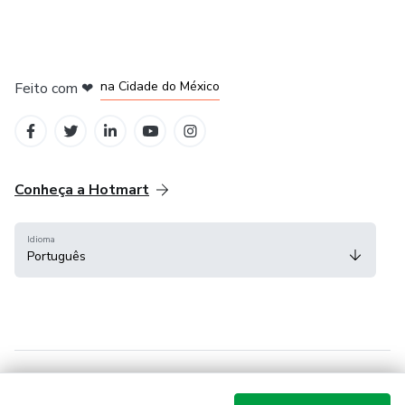
em Bogotá
em Amsterdam
em Madrid
na Cidade do México
Feito com
❤
em Belo Horizonte
Conheça a Hotmart
Idioma
Português
Central de ajuda
Termos
Privacidade
Cookies