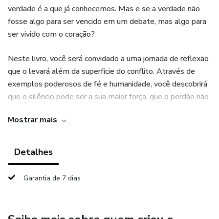
verdade é a que já conhecemos. Mas e se a verdade não
fosse algo para ser vencido em um debate, mas algo para
ser vivido com o coração?
Neste livro, você será convidado a uma jornada de reflexão
que o levará além da superfície do conflito. Através de
exemplos poderosos de fé e humanidade, você descobrirá
que o silêncio pode ser a sua maior força, que o perdão não
é um ato de fraqueza, mas de poder, e que a compaixão é a
Mostrar mais
única ponte que nos une de volta à nossa essência.
Detalhes
Garantia de 7 dias