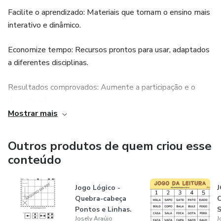
Facilite o aprendizado: Materiais que tornam o ensino mais
interativo e dinâmico.
Economize tempo: Recursos prontos para usar, adaptados
a diferentes disciplinas.
Resultados comprovados: Aumente a participação e o
desempenho.
Mostrar mais
Não perca a oportunidade de inovar sua didática.
Outros produtos de quem criou esse
Os recursos são destinados para pedagogos,
conteúdo
psicopedagogos, papais, mamães e educadores em geral.
Adquira quantos recursos desejar por um preço acessível.
Jogo Lógico -
Quebra-cabeça
Pontos e Linhas.
S
Josely Araújo
J