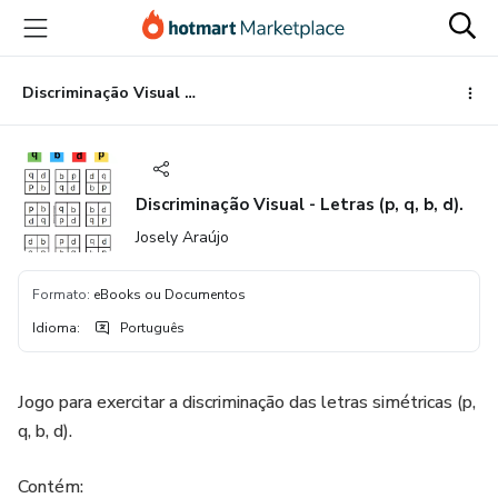
Ir
Ir
Ir
para
para
para
o
o
o
conteúdo
pagamento
rodapé
Discriminação Visual - Letras (p, q, b, d).
principal
Discriminação Visual - Letras (p, q, b, d).
Josely Araújo
Formato
:
eBooks ou Documentos
Idioma
:
Português
Jogo para exercitar a discriminação das letras simétricas (p,
q, b, d).
Contém: