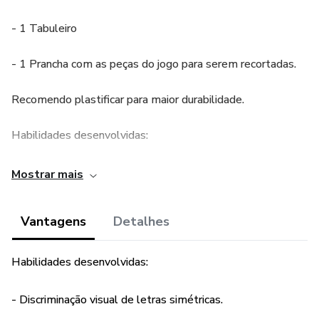
- 1 Tabuleiro
- 1 Prancha com as peças do jogo para serem recortadas.
Recomendo plastificar para maior durabilidade.
Habilidades desenvolvidas:
- Discriminação visual de letras simétricas.
Mostrar mais
- Raciocínio lógico.
Vantagens
Detalhes
- Atenção.
Habilidades desenvolvidas:
- Discriminação visual de letras simétricas.