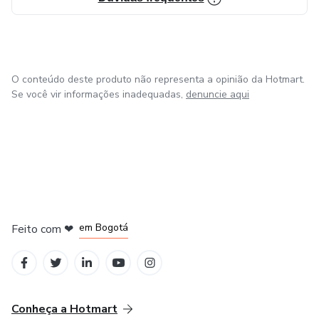
DJs de Ferro é o tipo de livro que todo DJ deveria ler no
começo e também durante a caminhada, porque traz
respostas para muitas dúvidas.
-- É o livro que eu gostaria de ter lido quando comecei. --
O conteúdo deste produto não representa a opinião da Hotmart.
Se você vir informações inadequadas,
denuncie aqui
em Amsterdam
em Madrid
em Bogotá
Feito com
❤
em Belo Horizonte
na Cidade do México
Conheça a Hotmart