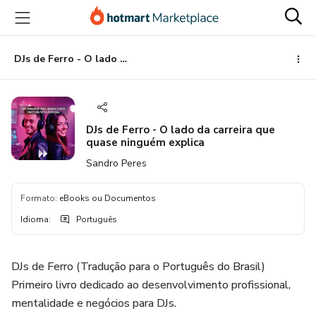
Ir
Ir
Ir
para
para
para
o
o
o
conteúdo
pagamento
rodapé
DJs de Ferro - O lado da carreira que quase ninguém explica
principal
DJs de Ferro - O lado da carreira que
quase ninguém explica
Sandro Peres
Formato
:
eBooks ou Documentos
Idioma
:
Português
DJs de Ferro (Tradução para o Português do Brasil)
Primeiro livro dedicado ao desenvolvimento profissional,
mentalidade e negócios para DJs.