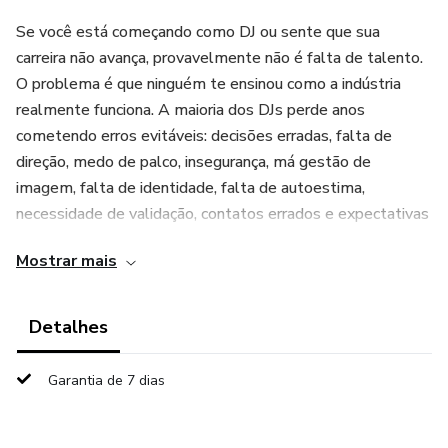
Se você está começando como DJ ou sente que sua
carreira não avança, provavelmente não é falta de talento.
O problema é que ninguém te ensinou como a indústria
realmente funciona. A maioria dos DJs perde anos
cometendo erros evitáveis: decisões erradas, falta de
direção, medo de palco, insegurança, má gestão de
imagem, falta de identidade, falta de autoestima,
necessidade de validação, contatos errados e expectativas
irreais, entre outros.
Mostrar mais
DJs de Ferro é um guia prático sobre o caminho real de um
DJ profissional.
Detalhes
Escrito pelo DJ, produtor e empreendedor uruguaio Sandro
Garantia de 7 dias
Peres, este livro reúne experiências, erros vividos e
estratégias que funcionam aplicadas ao mundo da música,
dos negócios e do entretenimento, sempre da perspectiva