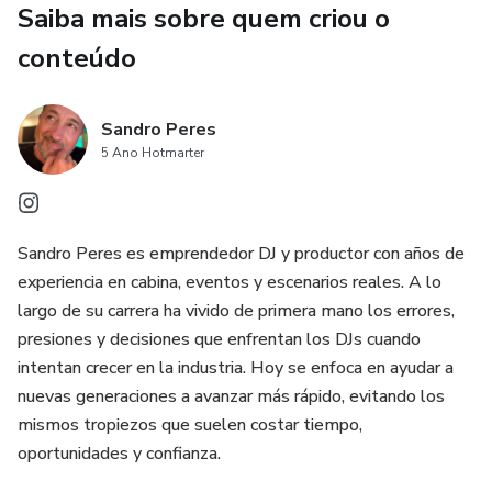
Saiba mais sobre quem criou o
do desenvolvimento profissional e artístico.
conteúdo
Neste livro você vai aprender:
Sandro Peres
Como desenvolver segurança e presença no palco.
5 Ano Hotmarter
Como lidar com pressão, clientes difíceis e situações reais
em eventos.
Sandro Peres es emprendedor DJ y productor con años de
Como construir uma marca pessoal como DJ.
experiencia en cabina, eventos y escenarios reales. A lo
largo de su carrera ha vivido de primera mano los errores,
Como crescer nas redes sociais usando sua música e sua
presiones y decisiones que enfrentan los DJs cuando
arte.
intentan crecer en la industria. Hoy se enfoca en ayudar a
nuevas generaciones a avanzar más rápido, evitando los
Como fazer networking e criar contatos importantes.
mismos tropiezos que suelen costar tiempo,
oportunidades y confianza.
Como cobrar corretamente pelo seu trabalho e elaborar