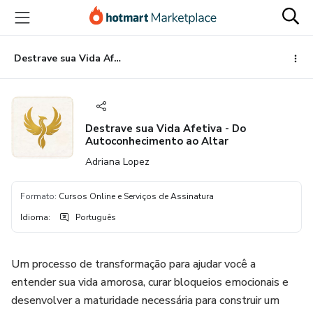
Ir
Ir
Ir
para
para
para
o
o
o
conteúdo
pagamento
rodapé
Destrave sua Vida Afetiva - Do Autoconhecimento ao Altar
principal
Destrave sua Vida Afetiva - Do
Autoconhecimento ao Altar
Adriana Lopez
Formato
:
Cursos Online e Serviços de Assinatura
Idioma
:
Português
Um processo de transformação para ajudar você a
entender sua vida amorosa, curar bloqueios emocionais e
desenvolver a maturidade necessária para construir um