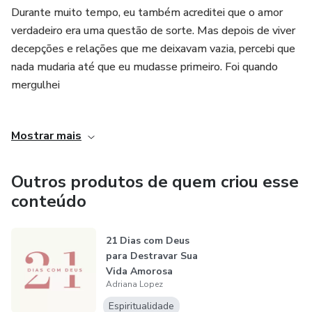
Durante muito tempo, eu também acreditei que o amor
verdadeiro era uma questão de sorte. Mas depois de viver
decepções e relações que me deixavam vazia, percebi que
nada mudaria até que eu mudasse primeiro. Foi quando
mergulhei
em um processo profundo de cura emocional.
Mostrar mais
Entendi que o amor que eu buscava fora só poderia nascer
dentro de mim. Essa jornada transformou completamente
Outros produtos de quem criou esse
a forma como eu me relaciono comigo e com o outro.
conteúdo
E é por isso que eu criei a jornada “Destrave sua Vida
21 Dias com Deus
Afetiva - Do Autoconhecimento ao Altar”, para guiar
para Destravar Sua
outras mulheres nesse mesmo caminho de reencontro,
Vida Amorosa
amadurecimento e amor consciente.
Adriana Lopez
Espiritualidade