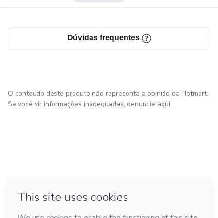
Dúvidas frequentes
O conteúdo deste produto não representa a opinião da Hotmart.
Se você vir informações inadequadas,
denuncie aqui
em Amsterdam
em Madrid
em Bogotá
Feito com
❤
em Belo Horizonte
na Cidade do México