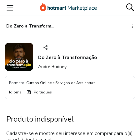
Ir
Ir
Ir
para
para
para
o
o
o
conteúdo
pagamento
rodapé
Do Zero à Transformação
principal
Do Zero à Transformação
André Budney
Formato
:
Cursos Online e Serviços de Assinatura
Idioma
:
Português
Produto indisponível
Cadastre-se e mostre seu interesse em comprar para o(a)
autor(a) deste curso!