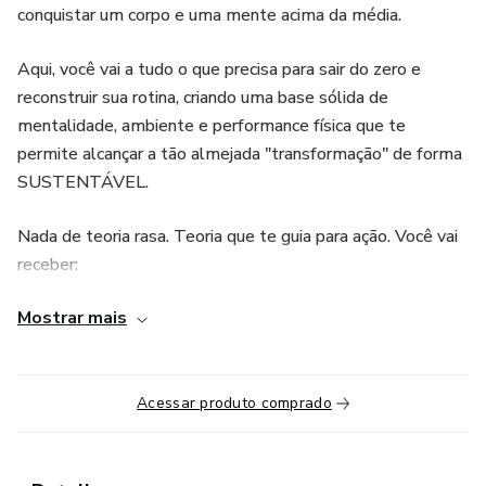
conquistar um corpo e uma mente acima da média.
Aqui, você vai a tudo o que precisa para sair do zero e
reconstruir sua rotina, criando uma base sólida de
mentalidade, ambiente e performance física que te
permite alcançar a tão almejada "transformação" de forma
SUSTENTÁVEL.
Nada de teoria rasa. Teoria que te guia para ação. Você vai
receber:
Mostrar mais
Trilhas de transformação que unem neurociência do
comportamento humano, métodos para alta performance
e o DNA do Treino Perfeito. O melhor método de treino,
comprovado pela ciência, para maximizar os seus
Acessar produto comprado
resultados.