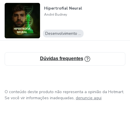
os que sabem jogar o jogo vencem.
Hipertrofial Neural
André Budney
Do primeiro clique à última aula, você estará cercado por
estratégias, histórias e ferramentas que mudam a forma
como você vive, treina, trabalha e se relaciona com o
Desenvolvimento Pessoal
mundo.
A transformação não é um evento. É um processo. E ele
Dúvidas frequentes
começa agora.
O conteúdo deste produto não representa a opinião da Hotmart.
Se você vir informações inadequadas,
denuncie aqui