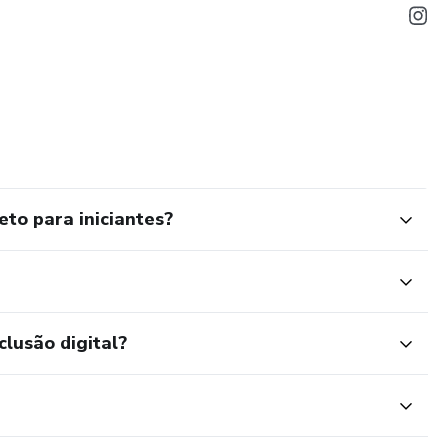
to para iniciantes?
clusão digital?