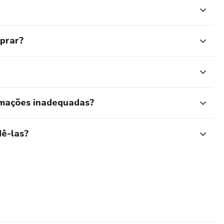
mprar?
rmações inadequadas?
ê-las?