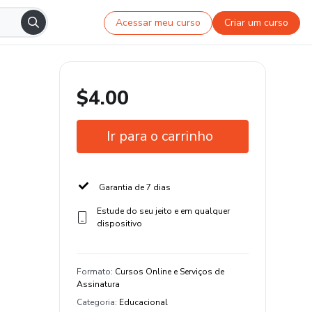
Acessar meu curso
Criar um curso
$4.00
Ir para o carrinho
Garantia de 7 dias
Estude do seu jeito e em qualquer
dispositivo
Formato
:
Cursos Online e Serviços de
Assinatura
Categoria
:
Educacional