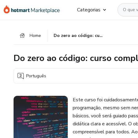
Ir
Ir
Ir
Categorias
para
para
para
o
o
o
conteúdo
pagamento
rodapé
Home
Do zero ao código: curso completo para iniciantes
principal
Do zero ao código: curso compl
Português
Este curso foi cuidadosamente
programação, mesmo sem nenh
básicos, você será guiado pass
didática clara e acessível. O 
compreensível para todos. Ao l