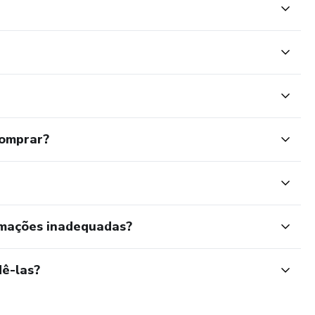
comprar?
rmações inadequadas?
ê-las?