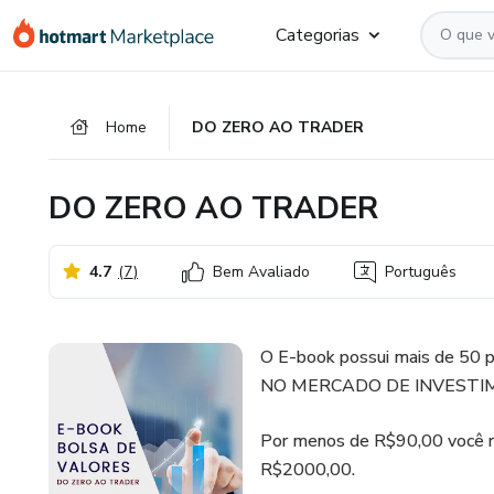
Ir
Ir
Ir
Categorias
para
para
para
o
o
o
conteúdo
pagamento
rodapé
Home
DO ZERO AO TRADER
principal
DO ZERO AO TRADER
4.7
(
7
)
Bem Avaliado
Português
O E-book possui mais de 5
NO MERCADO DE INVESTI
Por menos de R$90,00 você r
R$2000,00.