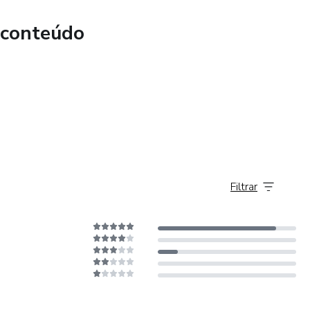
 conteúdo
 e de baixa;
dle e o que dizem sobre o mercado;
uidade e reversão; como analisá-las;
Filtrar
e grandes Traders operam;
forma (Compra e Venda);
omo garantir o lucro no final de todo mês);
omo funcionam e onde devo posicioná-los;