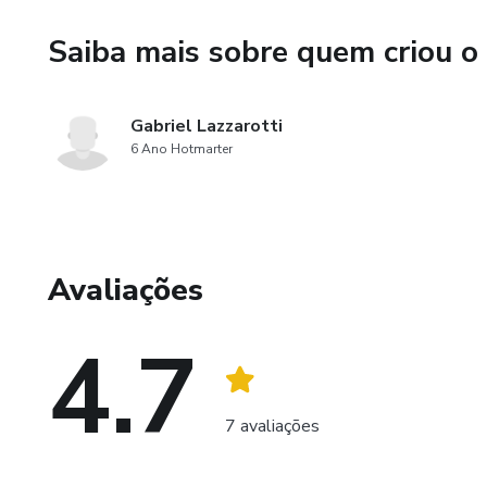
8. Suporte e Resistência;
Saiba mais sobre quem criou o
9. Linhas de Tendência de alta
Gabriel Lazzarotti
10. Principais padrões de Can
6 Ano Hotmarter
11. Figuras Técnicas de contin
12. Padrões de tendência;
Avaliações
13. Price Action - É assim qu
4.7
14. Envio de ordens na plata
15. Gerenciamento de Risco (C
7 avaliações
16. Stop Gain e Stop loss - c