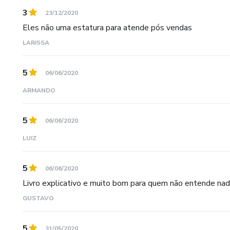
3
23/12/2020
17. Planejamento;
Eles não uma estatura para atende pós vendas
LARISSA
5
06/06/2020
ARMANDO
5
06/06/2020
LUIZ
5
06/06/2020
Livro explicativo e muito bom para quem não entende nada
GUSTAVO
5
31/05/2020