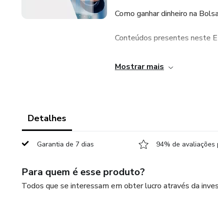
Como ganhar dinheiro na Bo
Conteúdos presentes neste E
1. Bovespa;
Mostrar mais
2. Corretoras;
3. Taxas e impostos;
Detalhes
4. Contratos - Dólar, Índice e 
Garantia de 7 dias
94% de avaliações 
5. Plataforma - O que é; Princ
Para quem é esse produto?
6. Candlestick e sua leitura;
Todos que se interessam em obter lucro através da inve
7. Tempos gráficos;