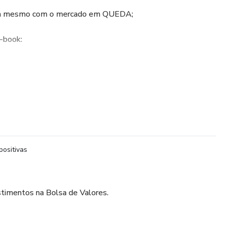
lsa mesmo com o mercado em QUEDA;
-book:
seus Minis;
positivas
ipais plataformas;
stimentos na Bolsa de Valores.