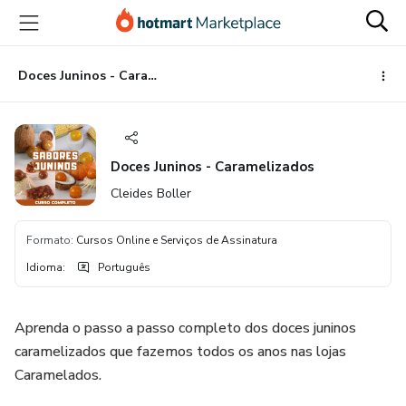
Ir
Ir
Ir
para
para
para
o
o
o
conteúdo
pagamento
rodapé
Doces Juninos - Caramelizados
principal
Doces Juninos - Caramelizados
Cleides Boller
Formato
:
Cursos Online e Serviços de Assinatura
Idioma
:
Português
Aprenda o passo a passo completo dos doces juninos
caramelizados que fazemos todos os anos nas lojas
Caramelados.