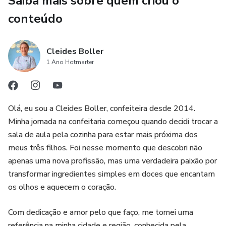
Saiba mais sobre quem criou o
conteúdo
• E-book completo com todas as receitas
• Técnicas de preparo e conservação
Cleides Boller
1 Ano Hotmarter
• Acesso por 1 ano
Ideal tanto para confeiteiras que já trabalham com
Olá, eu sou a Cleides Boller, confeiteira desde 2014.
caramelizados quanto para quem quer começar agora.
Minha jornada na confeitaria começou quando decidi trocar a
sala de aula pela cozinha para estar mais próxima dos
Ao final do curso, você será capaz de produzir 4 sabores
meus três filhos. Foi nesse momento que descobri não
juninos deliciosos, caramelizados perfeitos, com excelente
apenas uma nova profissão, mas uma verdadeira paixão por
durabilidade e prontos para vender.
transformar ingredientes simples em doces que encantam
os olhos e aquecem o coração.
Com dedicação e amor pelo que faço, me tornei uma
referência na minha cidade e região, conhecida pela