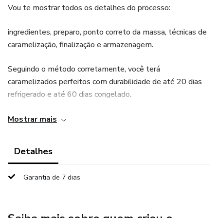
Vou te mostrar todos os detalhes do processo:
ingredientes, preparo, ponto correto da massa, técnicas de
caramelização, finalização e armazenagem.
Seguindo o método corretamente, você terá
caramelizados perfeitos com durabilidade de até 20 dias
refrigerado e até 60 dias congelado.
Nesse curso você vai aprender 4 sabores juninos
Mostrar mais
exclusivos, com receitas completas e vídeo aulas
detalhadas mostrando todo o processo na prática.
Detalhes
O que você recebe:
Garantia de 7 dias
• Curso 100% online
• Vídeo aulas passo a passo