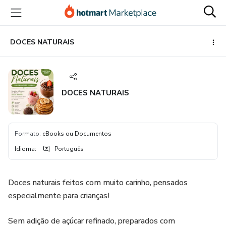
Ir
Ir
Ir
para
para
para
o
o
o
conteúdo
pagamento
rodapé
DOCES NATURAIS
principal
DOCES NATURAIS
Formato
:
eBooks ou Documentos
Idioma
:
Português
Doces naturais feitos com muito carinho, pensados
especialmente para crianças!
Sem adição de açúcar refinado, preparados com