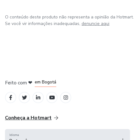
O conteúdo deste produto não representa a opinião da Hotmart.
Se você vir informações inadequadas,
denuncie aqui
em Amsterdam
em Madrid
em Bogotá
Feito com
❤
em Belo Horizonte
na Cidade do México
Conheça a Hotmart
Idioma