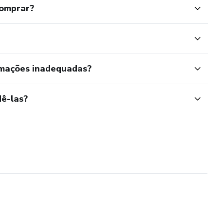
comprar?
rmações inadequadas?
ê-las?