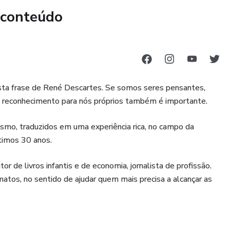
 conteúdo
sta frase de René Descartes. Se somos seres pensantes,
 reconhecimento para nós próprios também é importante.
mo, traduzidos em uma experiência rica, no campo da
ltimos 30 anos.
or de livros infantis e de economia, jornalista de profissão.
atos, no sentido de ajudar quem mais precisa a alcançar as
ecutivas, supervisionando diretamente diversos negócios em