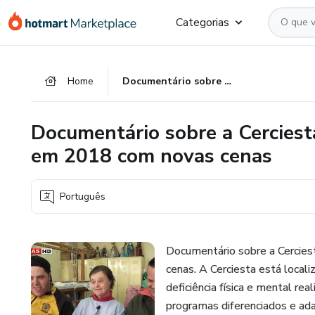
Ir
Ir
Ir
Categorias
para
para
para
o
o
o
conteúdo
pagamento
rodapé
Home
Documentário sobre a Cerciesta produzido em 2014 e revisado em 2018 com novas cenas
principal
Documentário sobre a Cerciest
em 2018 com novas cenas
Português
Documentário sobre a Cercie
cenas. A Cerciesta está local
deficiência física e mental r
programas diferenciados e ada