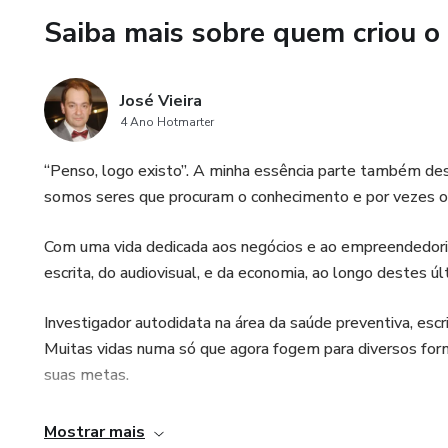
Saiba mais sobre quem criou o
José Vieira
4 Ano Hotmarter
“Penso, logo existo”. A minha essência parte também de
somos seres que procuram o conhecimento e por vezes o
Com uma vida dedicada aos negócios e ao empreendedoris
escrita, do audiovisual, e da economia, ao longo destes ú
Investigador autodidata na área da saúde preventiva, escrit
Muitas vidas numa só que agora fogem para diversos form
suas metas.
Administrador do Grupo Globais Serviços, com funções ex
Mostrar mais