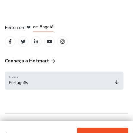
em Amsterdam
em Madrid
em Bogotá
Feito com
❤
em Belo Horizonte
na Cidade do México
Conheça a Hotmart
Idioma
Português
Central de ajuda
Termos
Privacidade
Cookies