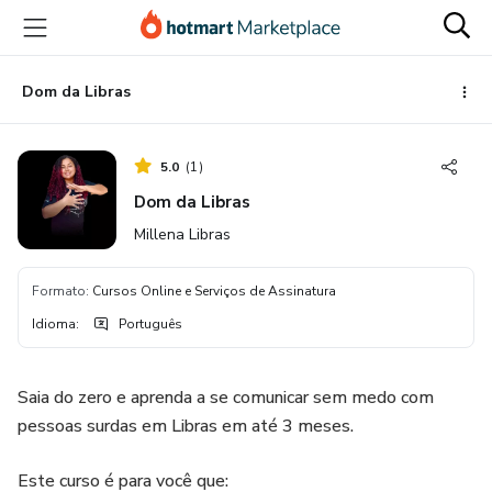
Ir
Ir
Ir
para
para
para
o
o
o
conteúdo
pagamento
rodapé
Dom da Libras
principal
5.0
(
1
)
Dom da Libras
Millena Libras
Formato
:
Cursos Online e Serviços de Assinatura
Idioma
:
Português
Saia do zero e aprenda a se comunicar sem medo com
pessoas surdas em Libras em até 3 meses.
Este curso é para você que: