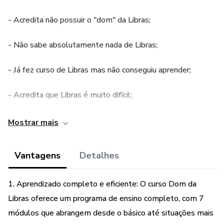
- Acredita não possuir o "dom" da Libras;
- Não sabe absolutamente nada de Libras;
- Já fez curso de Libras mas não conseguiu aprender;
- Acredita que Libras é muito difícil;
- Não tem confiança ou segurança para sinalizar;
Mostrar mais
- Não tem tempo a perder;
Vantagens
Detalhes
- Quer fazer a diferença no mundo;
1. Aprendizado completo e eficiente: O curso Dom da
- Quer apoiar a comunidade surda e ser acessível;
Libras oferece um programa de ensino completo, com 7
módulos que abrangem desde o básico até situações mais
- Quer aprender a se comunicar com pessoas surdas.