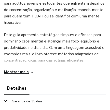
para adultos, jovens e estudantes que enfrentam desafios
de concentração, organização e motivação, especialmente
para quem tem TDAH ou se identifica com uma mente
hiperativa.
Este guia apresenta estratégias simples e eficazes para
dominar o caos mental e alcançar mais foco, equilíbrio e
produtividade no dia a dia. Com uma linguagem acessível e
exemplos reais, o livro oferece métodos adaptados de
concentração, dicas para criar rotinas eficientes,
recomendações de ferramentas digitais úteis e exercícios
Mostrar mais
práticos de auto-organização.
Mais do que um manual, é um convite para compreender
Detalhes
verdadeiramente o funcionamento da tua mente e
aprender a trabalhar em harmonia com ela. Ideal para quem
Garantia de 15 dias
está cansado de se sentir constantemente sobrecarregado