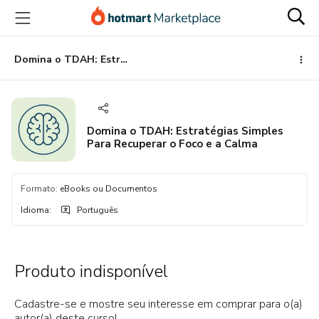
Ir
Ir
Ir
para
para
para
o
o
o
conteúdo
pagamento
rodapé
Domina o TDAH: Estratégias Simples Para Recuperar o Foco e a Calma
principal
Domina o TDAH: Estratégias Simples
Para Recuperar o Foco e a Calma
Formato
:
eBooks ou Documentos
Idioma
:
Português
Produto indisponível
Cadastre-se e mostre seu interesse em comprar para o(a)
autor(a) deste curso!