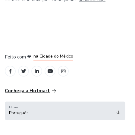
em Bogotá
em Amsterdam
em Madrid
na Cidade do México
Feito com
❤
em Belo Horizonte
Conheça a Hotmart
Idioma
Português