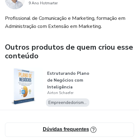
na era da IA.
9 Ano Hotmarter
Não perca esta oportunidade de se juntar à vanguarda da
Profissional de Comunicação e Marketing, formação em
revolução da IA. Invista em si mesmo, desbloqueie um
Administração com Extensão em Marketing.
mundo de possibilidades e comece a colher os benefícios
financeiros da IA com "Dominando a IA". Garanta sua cópia
Outros produtos de quem criou esse
agora e dê o primeiro passo para transformar sua vida com
conteúdo
o poder da Inteligência Artificial!
Estruturando Plano
de Negócios com
Inteligência
Airton Schaefer
Artificial
Empreendedorismo Digital
Dúvidas frequentes