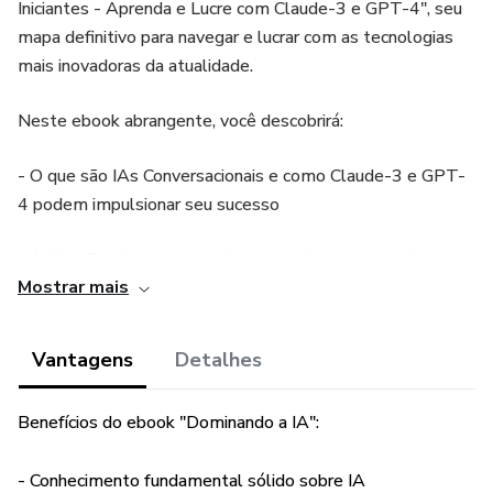
Iniciantes - Aprenda e Lucre com Claude-3 e GPT-4", seu
mapa definitivo para navegar e lucrar com as tecnologias
mais inovadoras da atualidade.
Neste ebook abrangente, você descobrirá:
- O que são IAs Conversacionais e como Claude-3 e GPT-
4 podem impulsionar seu sucesso
- Aplicações do mundo real e casos de uso para colocar a
Mostrar mais
IA em ação imediatamente
- Estratégias comprovadas para monetizar suas
Vantagens
Detalhes
habilidades de IA, desde a criação de conteúdo até a
construção de uma agência digital
Benefícios do ebook "Dominando a IA":
- Estudos de caso do mundo real de brasileiros que estão
- Conhecimento fundamental sólido sobre IA
lucrando com IA hoje