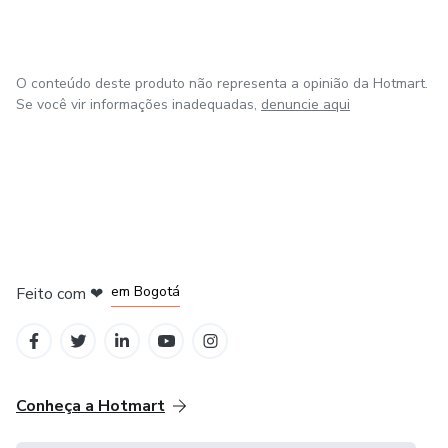
O conteúdo deste produto não representa a opinião da Hotmart.
Se você vir informações inadequadas,
denuncie aqui
em Amsterdam
em Madrid
em Bogotá
Feito com
❤
em Belo Horizonte
na Cidade do México
Conheça a Hotmart