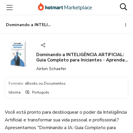
Ir
Ir
Ir
para
para
para
o
o
o
conteúdo
pagamento
rodapé
Dominando a INTELIGÊNCIA ARTIFICIAL: Guia Completo para Iniciantes - Aprenda e Lucre com Claude-3 e GPT-4"
principal
Dominando a INTELIGÊNCIA ARTIFICIAL:
Guia Completo para Iniciantes - Aprenda
e Lucre com Claude-3 e GPT-4"
Airton Schaefer
Formato
:
eBooks ou Documentos
Idioma
:
Português
Você está pronto para desbloquear o poder da Inteligência
Artificial e transformar sua vida pessoal e profissional?
Apresentamos "Dominando a IA: Guia Completo para