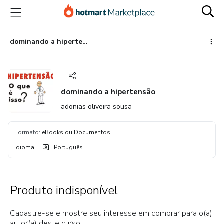
Ir
Ir
Ir
para
para
para
o
o
o
conteúdo
pagamento
rodapé
dominando a hipertensão
principal
dominando a hipertensão
adonias oliveira sousa
Formato
:
eBooks ou Documentos
Idioma
:
Português
Produto indisponível
Cadastre-se e mostre seu interesse em comprar para o(a)
autor(a) deste curso!