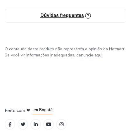
Dúvidas frequentes
O conteúdo deste produto não representa a opinião da Hotmart.
Se você vir informações inadequadas,
denuncie aqui
em Amsterdam
em Madrid
em Bogotá
Feito com
❤
em Belo Horizonte
na Cidade do México