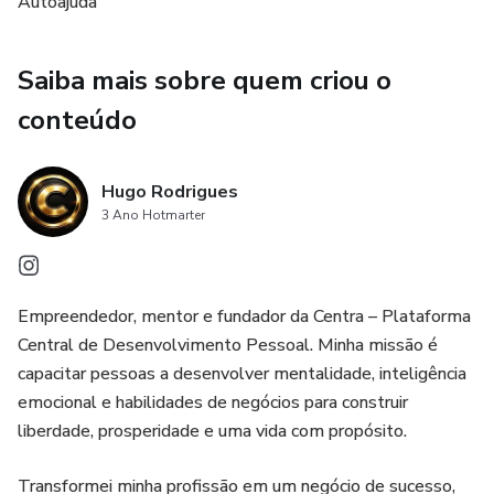
Como transformar desafios em oportunidades de
Autoajuda
crescimento.
Saiba mais sobre quem criou o
Passos práticos para desenvolver um plano de libertação
dos vícios.
conteúdo
Estratégias para manter o foco e celebrar cada vitória.
Hugo Rodrigues
3 Ano Hotmarter
Se você está pronto para deixar para trás os velhos
padrões e abraçar uma vida de equilíbrio, propósito e
liberdade, este e-book é o seu companheiro ideal. Através
de histórias inspiradoras e conselhos práticos, você vai
Empreendedor, mentor e fundador da Centra – Plataforma
aprender a substituir vícios destrutivos por hábitos
Central de Desenvolvimento Pessoal. Minha missão é
saudáveis e construtivos.
capacitar pessoas a desenvolver mentalidade, inteligência
emocional e habilidades de negócios para construir
Não espere mais para iniciar sua jornada de transformação.
liberdade, prosperidade e uma vida com propósito.
Pegue o seu exemplar de "Dominando o Autocontrole
Emocional" e comece hoje mesmo a construir uma vida que
Transformei minha profissão em um negócio de sucesso,