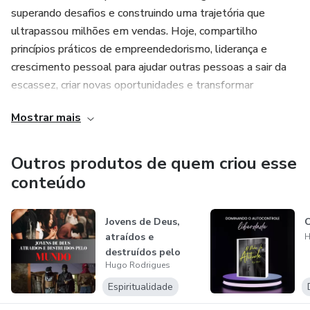
você ama e se orgulha.
superando desafios e construindo uma trajetória que
ultrapassou milhões em vendas. Hoje, compartilho
Pronto para a transformação? Adquira seu e-book agora e
princípios práticos de empreendedorismo, liderança e
embarque nessa jornada de autodescoberta e libertação.
crescimento pessoal para ajudar outras pessoas a sair da
escassez, criar novas oportunidades e transformar
conhecimento em resultados.
Mostrar mais
Acredito que prosperidade começa na mente, cresce com
disciplina e se consolida por meio da ação.
Outros produtos de quem criou esse
conteúdo
Jovens de Deus,
O
atraídos e
H
destruídos pelo
Hugo Rodrigues
MUNDO
Espiritualidade