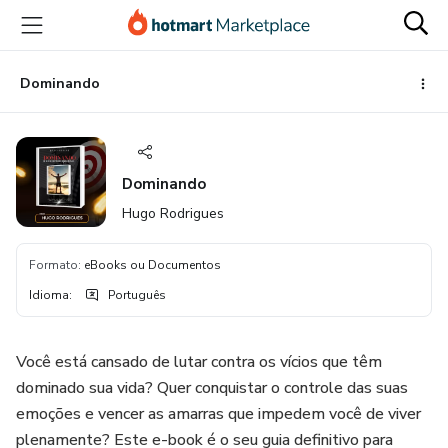
Ir
Ir
Ir
para
para
para
o
o
o
conteúdo
pagamento
rodapé
Dominando
principal
Dominando
Hugo Rodrigues
Formato
:
eBooks ou Documentos
Idioma
:
Português
Você está cansado de lutar contra os vícios que têm
dominado sua vida? Quer conquistar o controle das suas
emoções e vencer as amarras que impedem você de viver
plenamente? Este e-book é o seu guia definitivo para