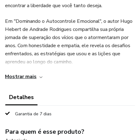
encontrar a liberdade que você tanto deseja.
Em "Dominando o Autocontrole Emocional", o autor Hugo
Hebert de Andrade Rodrigues compartilha sua própria
jornada de superação dos vícios que o atormentaram por
anos. Com honestidade e empatia, ele revela os desafios
enfrentados, as estratégias que usou e as lições que
aprendeu ao longo do caminho.
Mostrar mais
Neste e-book envolvente, você vai descobrir:
Como enfrentar os demônios internos e superar as
Detalhes
recaídas.
Garantia de 7 dias
O poder da resiliência emocional na transformação da sua
vida.
Para quem é esse produto?