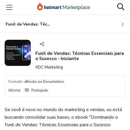
Ir
Ir
Ir
para
para
para
o
o
o
conteúdo
pagamento
rodapé
Funil de Vendas: Técnicas Essenciais para o Sucesso - Iniciante
principal
Funil de Vendas: Técnicas Essenciais para
o Sucesso - Iniciante
XDC Marketing
Formato
:
eBooks ou Documentos
Idioma
:
Português
Se você é novo no mundo do marketing e vendas, ou está
buscando consolidar suas bases, o ebook "Dominando o
Funil de Vendas: Técnicas Essenciais para o Sucesso