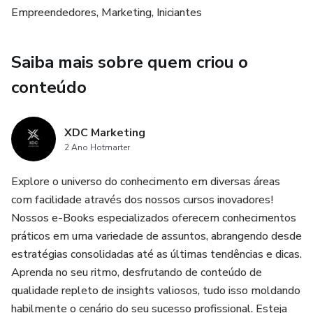
Empreendedores, Marketing, Iniciantes
Estratégias para atrair leads.
Saiba mais sobre quem criou o
Marketing de conteúdo: criando material relevante e
valioso.
conteúdo
Uso de mídias sociais, SEO e anúncios para gerar tráfego.
XDC Marketing
2 Ano Hotmarter
Capítulo 3: Meio do Funil: Nutrindo o Interesse
Explore o universo do conhecimento em diversas áreas
Construção de relacionamentos com os leads.
com facilidade através dos nossos cursos inovadores!
Nossos e-Books especializados oferecem conhecimentos
Automação de marketing: e-mails segmentados e fluxos
práticos em uma variedade de assuntos, abrangendo desde
de nutrição.
estratégias consolidadas até as últimas tendências e dicas.
Aprenda no seu ritmo, desfrutando de conteúdo de
Oferecendo conteúdo mais aprofundado, como webinars e
qualidade repleto de insights valiosos, tudo isso moldando
estudos de caso.
habilmente o cenário do seu sucesso profissional. Esteja