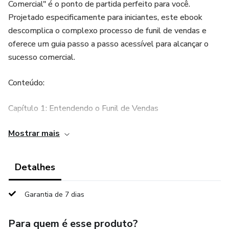
Comercial" é o ponto de partida perfeito para você.
Projetado especificamente para iniciantes, este ebook
descomplica o complexo processo de funil de vendas e
oferece um guia passo a passo acessível para alcançar o
sucesso comercial.
Conteúdo:
Capítulo 1: Entendendo o Funil de Vendas
Mostrar mais
O que é um funil de vendas e por que ele é crucial para o
sucesso comercial.
Detalhes
As etapas do funil de vendas: topo, meio e fundo.
Garantia de 7 dias
A jornada do cliente: conscientização, atenção e decisão.
Para quem é esse produto?
Capítulo 2: Topo do Funil: Atraindo a Atenção